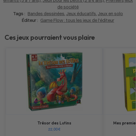
enfants (5 à 7 ans)
,
Jeux pour les petits (2 à 4 ans)
,
Premiers jeux
de société
Tags :
Bandes dessinées
,
Jeux éducatifs
,
Jeux en solo
Éditeur :
Game Flow : tous les jeux de l'éditeur
Ces jeux pourraient vous plaire
Trésor des Lutins
Mes premier
22,00
€