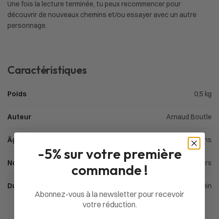
Une fois la lecture terminée, tu peux recommencer pour
découvrir de nouveaux chemins et/ou essayer avec un autre
personnage.
Caractéristiques
Poids
0,5 kg
Auteur
Arnaud Boutle
Âge
À partir de 4 ans
-5% sur votre première
Nombre de joueurs
1 à 2 joueurs
commande !
Durée d'une partie
15 à 30min
Abonnez-vous à la newsletter pour recevoir
votre réduction.