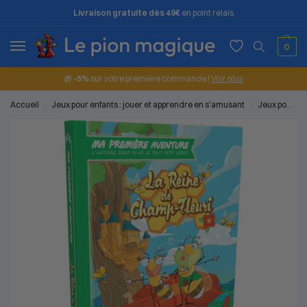
Livraison gratuite dès 49€
en point relais
0
🎁
-5%
sur votre première commande !
Voir plus
Accueil
Jeux pour enfants : jouer et apprendre en s'amusant
Jeux pour les petits (2 à 4 ans)
/
/