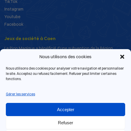
TikTok
Instagram
Youtube
Facebook
Jeux de société à Caen
Le Pion Magique a bénéficié d’une subvention de la Région
Normandie dans le cadre de ses actions de structuration et de
Nous utilisons des cookies
développement.
Nous utilisons des cookies pour analyser votre navigation et personnaliser
le site. Acceptez ou refusez facilement. Refuser peut limiter certaines
fonctions.
Gérer les services
Accepter
Refuser