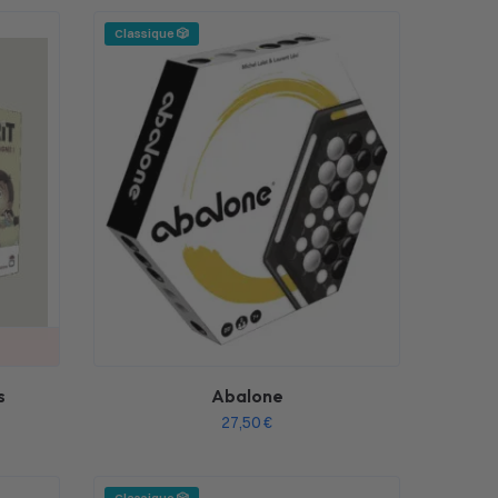
Classique 🎲
s
Abalone
27,50
€