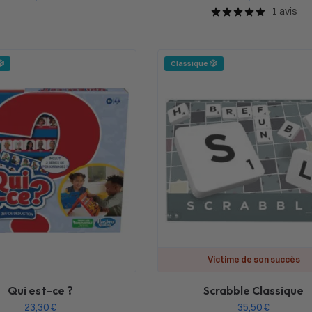
1 avis
🎲
Classique 🎲
Victime de son succès
Qui est-ce ?
Scrabble Classique
23,30
€
35,50
€