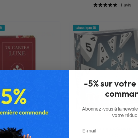
1 avis
🎲
Classique 🎲
-5% sur votre
comman
Abonnez-vous à la newsle
votre réduct
Victime de son succès
Email
Tarot Standard
Triominos Classic
12,00
€
22,20
€