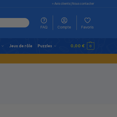
⭐️ Avis clients
|
Nous contacter
FAQ
Compte
Favoris
Jeux de rôle
Puzzles
0,00
€
0