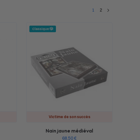
1
2
Classique 🎲
Victime de son succès
Nain jaune médiéval
68,50
€