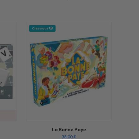
Classique 🎲
La Bonne Paye
38,00
€