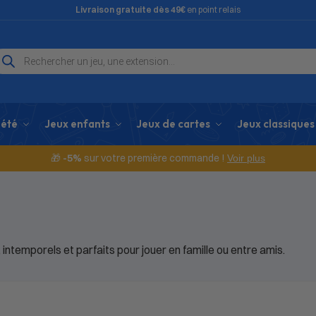
Livraison gratuite dès 49€
en point relais
iété
Jeux enfants
Jeux de cartes
Jeux classiques
🎁
-5%
sur votre première commande !
Voir plus
 intemporels et parfaits pour jouer en famille ou entre amis.