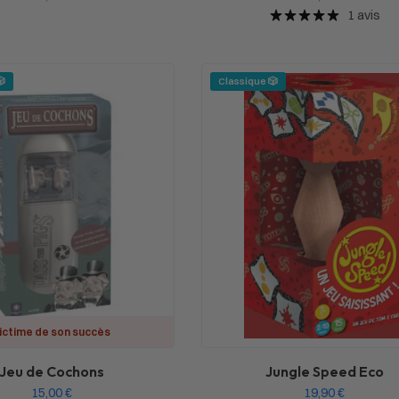
1 avis
🎲
Classique 🎲
ictime de son succès
Jeu de Cochons
Jungle Speed Eco
15,00
€
19,90
€