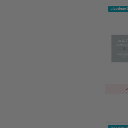
Classique 
V