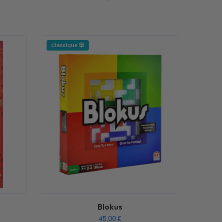
Classique 🎲
Blokus
45,00
€