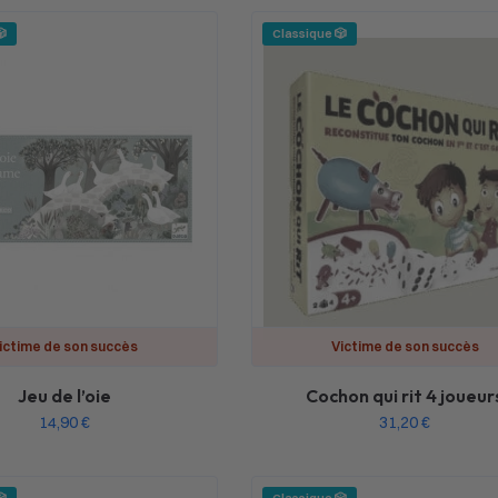
🎲
Classique 🎲
ictime de son succès
Victime de son succès
Jeu de l’oie
Cochon qui rit 4 joueur
14,90
€
31,20
€