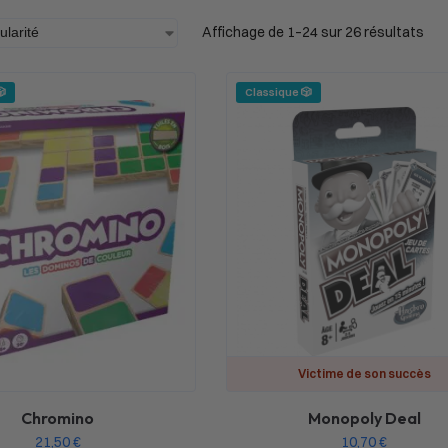
Affichage de 1–24 sur 26 résultats
🎲
Classique 🎲
Victime de son succès
Chromino
Monopoly Deal
21,50
€
10,70
€