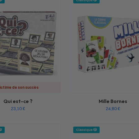
🎲
Classique 🎲
ictime de son succès
Qui est-ce ?
Mille Bornes
23,10
€
24,80
€
🎲
Classique 🎲