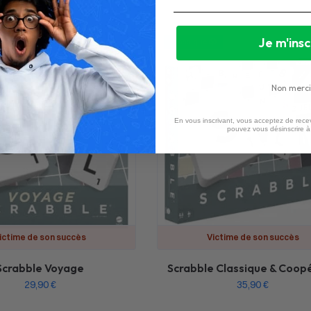
Je m'insc
🎲
Classique 🎲
Non merci
En vous inscrivant, vous acceptez de recev
pouvez vous désinscrire 
ictime de son succès
Victime de son succès
Scrabble Voyage
Scrabble Classique & Coopé
29,90
€
35,90
€