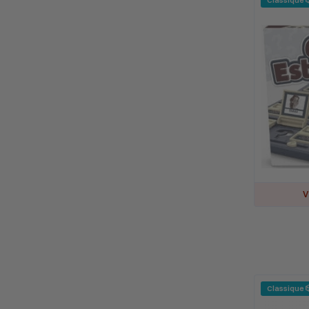
Classique 
V
Classique 