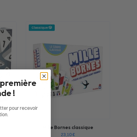
Classique 🎲
 première
de !
tter pour recevoir
ion.
Mille Bornes classique
23,10
€