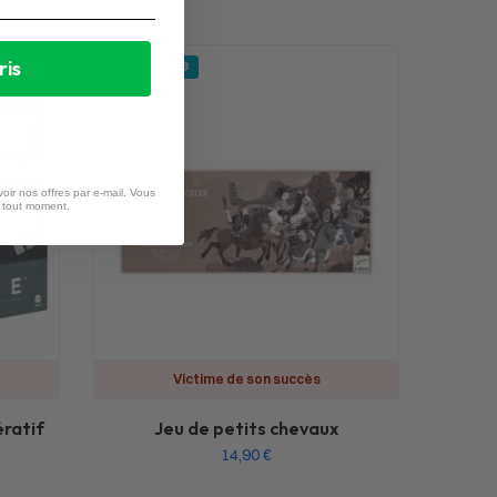
ris
Classique 🎲
oir nos offres par e-mail. Vous
à tout moment.
Victime de son succès
ratif
Jeu de petits chevaux
14,90
€