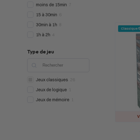
moins de 15min
7
15 à 30min
6
30min à 1h
8
Classique 
1h à 2h
4
Type de jeu
Jeux classiques
26
Jeux de logique
1
Jeux de mémoire
1
V