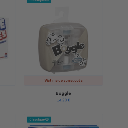
Classique 🎲
Victime de son succès
Boggle
14,20
€
Classique 🎲