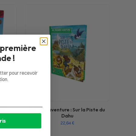
 première
de !
tter pour recevoir
ion.
 et
Ma 1ère aventure : Sur la Piste du
Dahu
ris
22,64
€