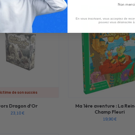
Non merci
En vous inscrivant, vous acceptez de recev
pouvez vous désinscrire 
ictime de son succès
ors Dragon d’Or
Ma 1ère aventure : La Rein
Champ Fleuri
23,10
€
19,90
€