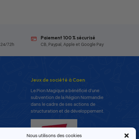
Paiement 100 % sécurisé
 24/72h
CB, Paypal, Apple et Google Pay
Jeux de société à Caen
Le Pion Magique a bénéficié d’une
subvention de la Région Normandie
dans le cadre de ses actions de
structuration et de développement.
Nous utilisons des cookies