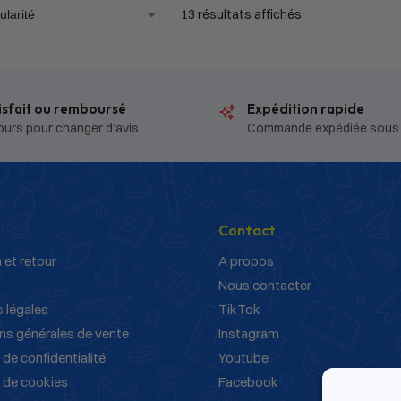
13 résultats affichés
isfait ou remboursé
Expédition rapide
ours pour changer d’avis
Commande expédiée sous
Contact
 et retour
A propos
Nous contacter
 légales
TikTok
ns générales de vente
Instagram
 de confidentialité
Youtube
e de cookies
Facebook