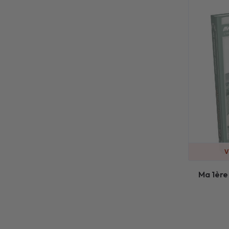
V
Ma 1ère