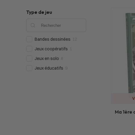
Type de jeu
Bandes dessinées
12
Jeux coopératifs
1
Jeux en solo
8
Jeux éducatifs
9
V
Ma 1ère 