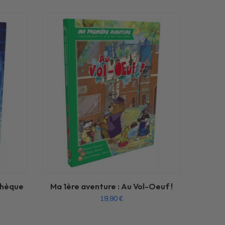
othèque
Ma 1ère aventure : Au Vol-Oeuf !
19,90
€