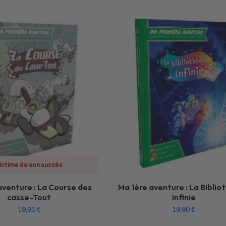
ictime de son succès
aventure : La Course des
Ma 1ère aventure : La Bibli
casse-Tout
Infinie
19,90
€
19,90
€