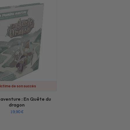
ictime de son succès
 aventure : En Quête du
dragon
19,90
€