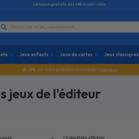
Livraison gratuite dès 49€
en point relais
iété
Jeux enfants
Jeux de cartes
Jeux classiques
🎁
-5%
sur votre première commande !
Voir plus
s jeux de l'éditeur
13 résultats affichés