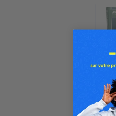
V
Ma 1ère av