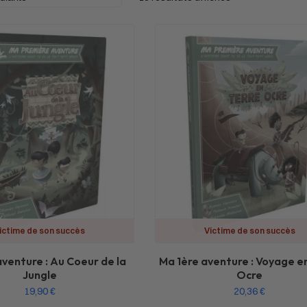
ictime de son succès
Victime de son succès
aventure : Au Coeur de la
Ma 1ère aventure : Voyage e
Jungle
Ocre
19,90
€
20,36
€