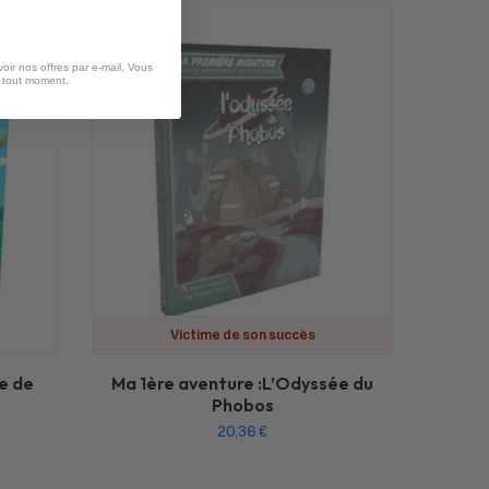
oir nos offres par e-mail. Vous
à tout moment.
Victime de son succès
e de
Ma 1ère aventure :L’Odyssée du
Phobos
20,36
€