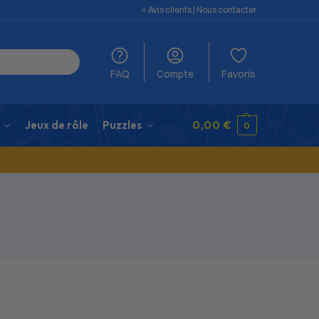
⭐️ Avis clients
|
Nous contacter
FAQ
Compte
Favoris
Jeux de rôle
Puzzles
0,00
€
0