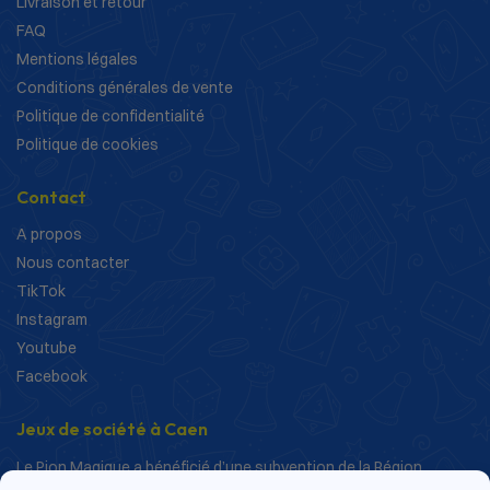
Livraison et retour
FAQ
Mentions légales
Conditions générales de vente
Politique de confidentialité
Politique de cookies
Contact
A propos
Nous contacter
TikTok
Instagram
Youtube
Facebook
Jeux de société à Caen
Le Pion Magique a bénéficié d’une subvention de la Région
Normandie dans le cadre de ses actions de structuration et de