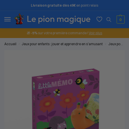
Livraison gratuite dès 49€
en point relais
0
🎁
-5%
sur votre première commande !
Voir plus
Accueil
Jeux pour enfants : jouer et apprendre en s'amusant
Jeux pour les petits (2 à 4 ans)
/
/