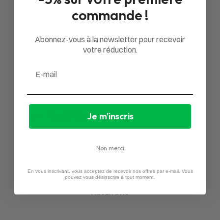
4
0
%
commande !
3
0
%
Abonnez-vous à la newsletter pour recevoir
2
0
%
votre réduction.
1
0
%
Email
Poser une question
Avis
Questions
Je m'inscris
0
0
Non merci
En vous inscrivant, vous acceptez de recevoir nos offres par e-mail. Vous
pouvez vous désinscrire à tout moment.
Aucun avis