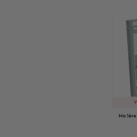
V
Ma 1ère