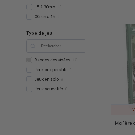
15 à 30min
13
30min à 1h
1
Type de jeu
Bandes dessinées
16
Jeux coopératifs
1
Jeux en solo
8
Jeux éducatifs
9
V
Ma 1ère 