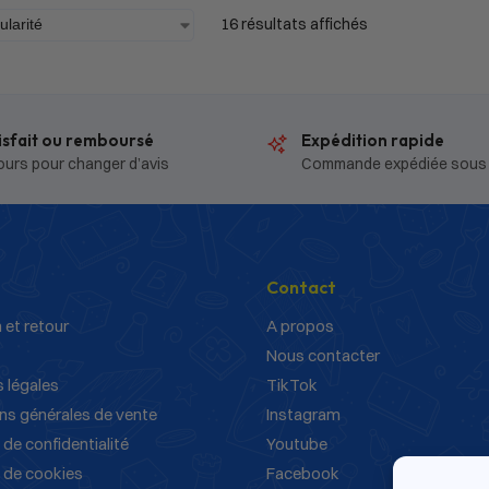
16 résultats affichés
isfait ou remboursé
Expédition rapide
ours pour changer d’avis
Commande expédiée sous
Contact
 et retour
A propos
Nous contacter
 légales
TikTok
ns générales de vente
Instagram
 de confidentialité
Youtube
e de cookies
Facebook