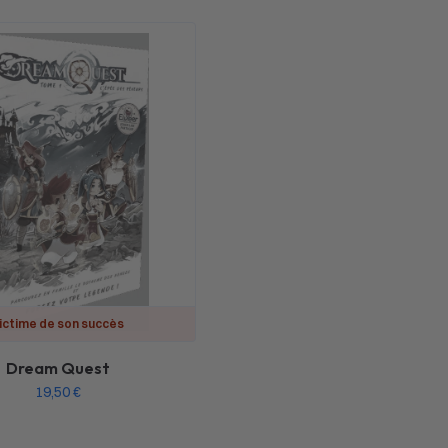
ictime de son succès
Dream Quest
19,50
€