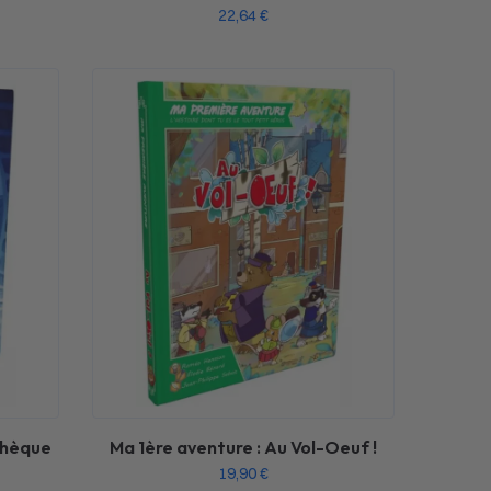
22,64
€
othèque
Ma 1ère aventure : Au Vol-Oeuf !
19,90
€