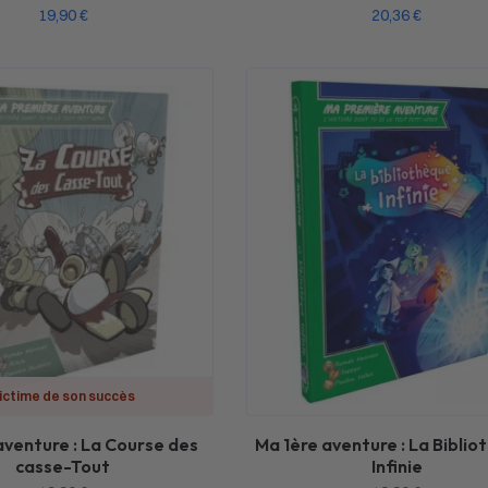
19,90
€
20,36
€
ictime de son succès
aventure : La Course des
Ma 1ère aventure : La Bibli
casse-Tout
Infinie