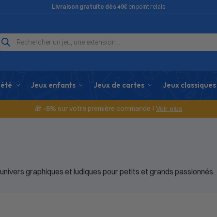
Livraison gratuite dès 49€
en point relais
iété
Jeux enfants
Jeux de cartes
Jeux classiques
🎁
-5%
sur votre première commande !
Voir plus
univers graphiques et ludiques pour petits et grands passionnés.