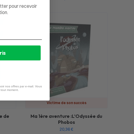
tter pour recevoir
ion.
ris
oir nos offres par e-mail. Vous
à tout moment.
Victime de son succès
e de
Ma 1ère aventure :L’Odyssée du
Phobos
20,36
€