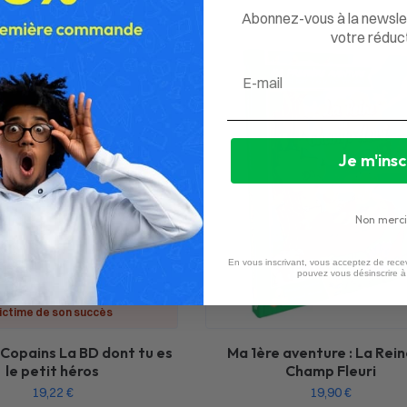
Abonnez-vous à la newsle
votre réduct
Email
Je m'insc
Non merci
En vous inscrivant, vous acceptez de recev
pouvez vous désinscrire 
ictime de son succès
 Copains La BD dont tu es
Ma 1ère aventure : La Rein
le petit héros
Champ Fleuri
19,22
€
19,90
€