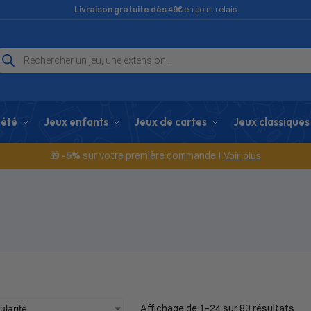
Livraison gratuite dès 49€
en point relais
iété
Jeux enfants
Jeux de cartes
Jeux classiques
🎁
-5%
sur votre première commande !
Voir plus
Affichage de 1–24 sur 83 résultats