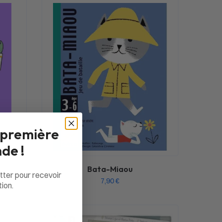
 première
de !
Bata-Miaou
tter pour recevoir
7,90
€
ion.