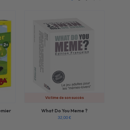
Victime de son succès
emier
What Do You Meme ?
32,00
€