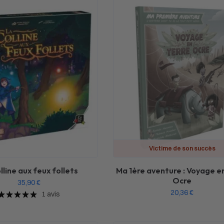
Victime de son succès
lline aux feux follets
Ma 1ère aventure : Voyage e
Ocre
35,90
€
20,36
€
1 avis