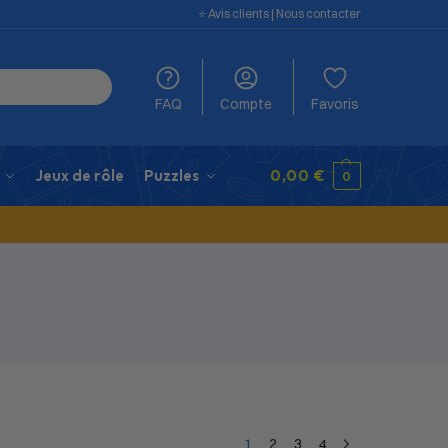
⭐️ Avis clients
|
Nous contacter
FAQ
Compte
Favoris
Jeux de rôle
Puzzles
0,00
€
0
1
2
3
4