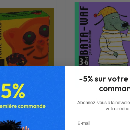
-5% sur votre
comman
hat-Porte cartes
Batawaf
Abonnez-vous à la newsle
5,30
€
7,90
€
votre réduct
Email