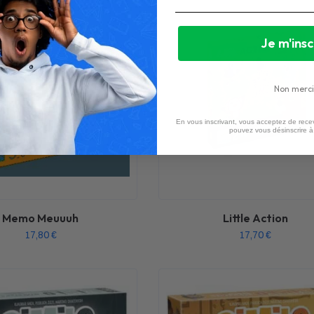
Je m'insc
Non merci
En vous inscrivant, vous acceptez de recev
pouvez vous désinscrire 
Memo Meuuuh
Little Action
17,80
€
17,70
€