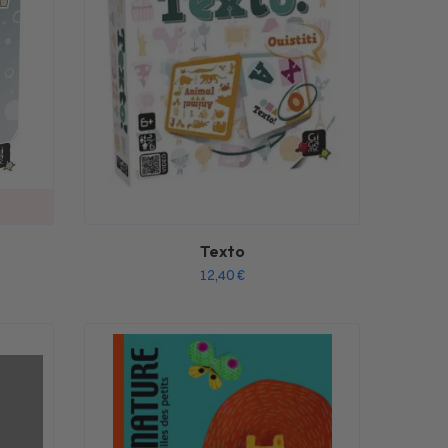
Texto
12,40
€