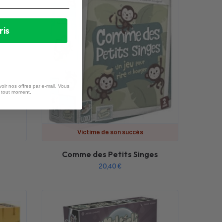
ris
oir nos offres par e-mail. Vous
à tout moment.
Victime de son succès
Comme des Petits Singes
20,40
€