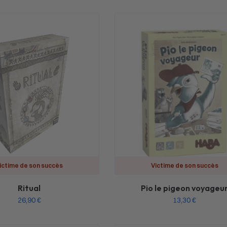
ictime de son succès
Victime de son succès
Ritual
Pio le pigeon voyageu
26,90
€
13,30
€