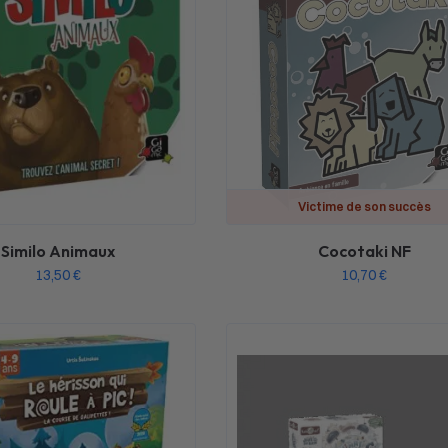
Victime de son succès
Similo Animaux
Cocotaki NF
13,50
€
10,70
€