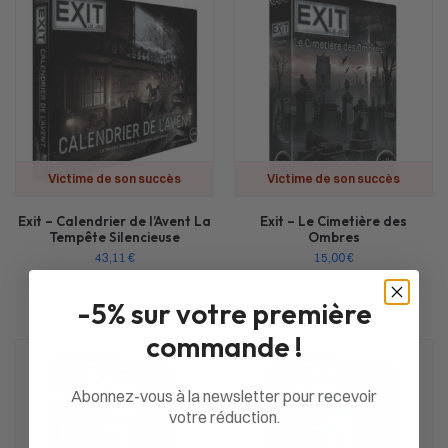
Victime de son succès
Victime de son succès
Exit – Calendrier de l’Avent La
Exit – Le Cimetière des
Tempête Silencieuse
Ombres
43,11
€
15,00
€
-5% sur votre première
commande !
Abonnez-vous à la newsletter pour recevoir
votre réduction.