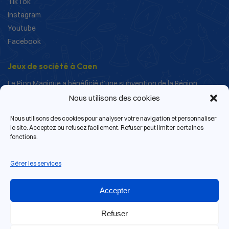
TikTok
Instagram
Youtube
Facebook
Jeux de société à Caen
Le Pion Magique a bénéficié d’une subvention de la Région
Normandie dans le cadre de ses actions de structuration et de
Nous utilisons des cookies
développement.
Nous utilisons des cookies pour analyser votre navigation et personnaliser
le site. Acceptez ou refusez facilement. Refuser peut limiter certaines
fonctions.
Gérer les services
Accepter
Refuser