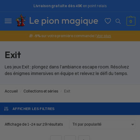
Livraison gratuite dès 49€
en point relais
0
🎁
-5%
sur votre première commande !
Voir plus
Exit
Les jeux Exit : plongez dans l’ambiance escape room. Résolvez
des énigmes immersives en équipe et relevez le défi du temps.
Accueil
Collections et séries
Exit
/
/
AFFICHER LES FILTRES
Affichage de 1–24 sur 29 résultats