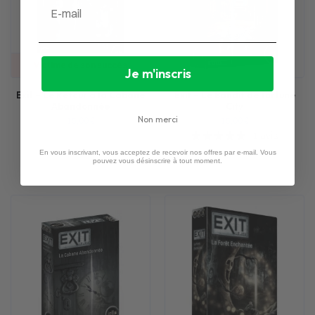
Email
Victime de son succès
Je m'inscris
Exit – Le Retour à la Cabane
Exit – Le Bandit de fortune
Abandonnée
City
Non merci
15,00
€
15,00
€
1 avis
En vous inscrivant, vous acceptez de recevoir nos offres par e-mail. Vous
pouvez vous désinscrire à tout moment.