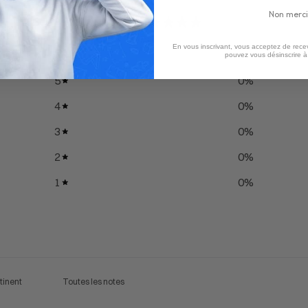
Non merci
0
/ 5
0 avis
En vous inscrivant, vous acceptez de recev
pouvez vous désinscrire 
5
0
%
4
0
%
3
0
%
2
0
%
1
0
%