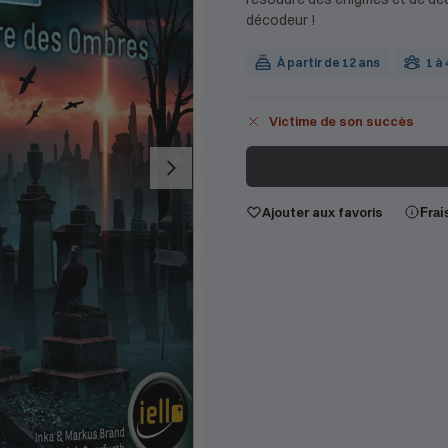
décodeur !
À partir de 12 ans
1 à
Victime de son succès
Ajouter aux favoris
Frai