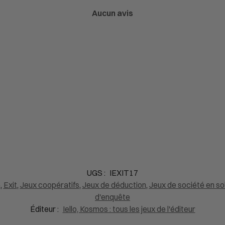
Aucun avis
UGS :
IEXIT17
e
,
Exit
,
Jeux coopératifs
,
Jeux de déduction
,
Jeux de société en so
d'enquête
Éditeur :
Iello, Kosmos : tous les jeux de l'éditeur