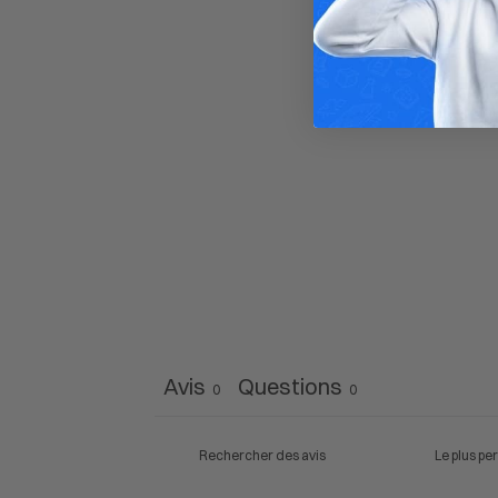
Avis
Questions
0
0