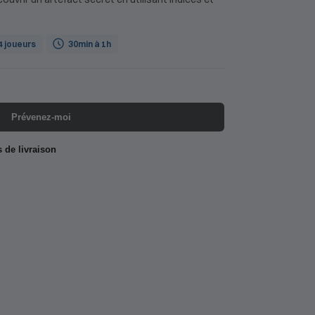
 4 joueurs
30min à 1h
Prévenez-moi
s de livraison