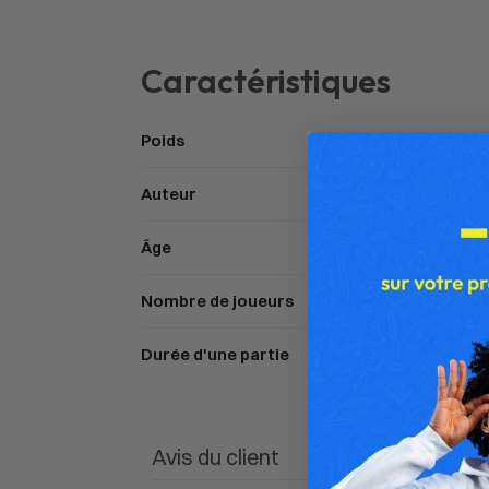
Caractéristiques
Poids
Auteur
Âge
Nombre de joueurs
Durée d'une partie
Avis du client