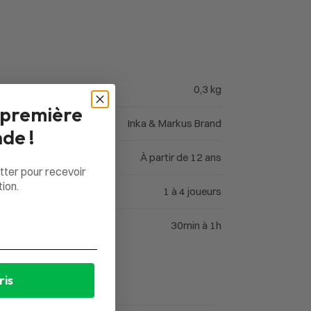
0,3 kg
 première
Inka & Markus Brand
de !
À partir de 12 ans
tter pour recevoir
ion.
1 à 4 joueurs
30min à 1h
ris