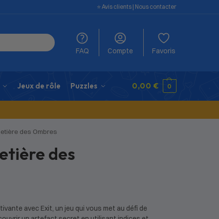
⭐️ Avis clients
|
Nous contacter
FAQ
Compte
Favoris
Jeux de rôle
Puzzles
0,00
€
0
imetière des Ombres
etière des
vante avec Exit, un jeu qui vous met au défi de
uvrir un artefact secret en utilisant indices et