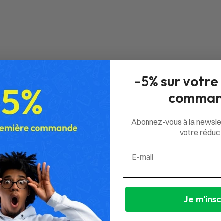
-5% sur votre
comman
Abonnez-vous à la newsle
votre réduct
Email
Je m'insc