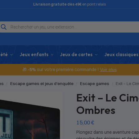
Livraison gratuite dès 49€
en point relais
iété
Jeux enfants
Jeux de cartes
Jeux classiques
🎁
-5%
sur votre première commande !
Voir plus
es
Escape games et jeux d'enquête
Escape games
Exit – Le C
/
/
/
Exit – Le Cim
Ombres
15,00
€
Plongez dans une aventure capti
résoudre des énigmes et de déco