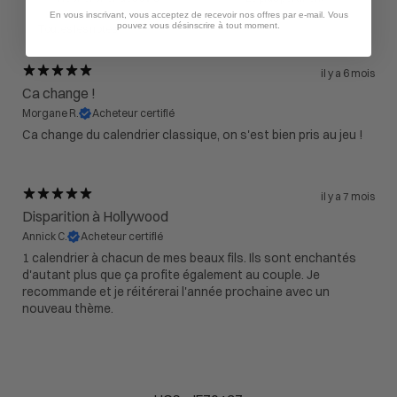
En vous inscrivant, vous acceptez de recevoir nos offres par e-mail. Vous
pouvez vous désinscrire à tout moment.
il y a 6 mois
Ca change !
Morgane R.
Acheteur certifié
Ca change du calendrier classique, on s'est bien pris au jeu !
il y a 7 mois
Disparition à Hollywood
Annick C.
Acheteur certifié
1 calendrier à chacun de mes beaux fils. Ils sont enchantés
d'autant plus que ça profite également au couple. Je
recommande et je réitérerai l'année prochaine avec un
nouveau thème.