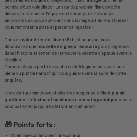
des célèbres studios d’Hollywood… mais la magie du cinéma
semble s’être volatilisée ! La star du prochain film de Noël a
disparu, tout comme l’équipe de tournage, et d’étranges
empreintes de pas se perdent dans la neige artificielle. Oserez-
vous remonter la piste et percer ce mystère ?
Dans ce
calendrier de l’Avent Exit
, chaque jour vous
découvrirez une
nouvelle énigme à résoudre
pour progresser
dans l’histoire et tenter de retrouver la vedette disparue avant le
réveillon.
Derrière chaque porte se cache un défi logique ou visuel, une
pièce du puzzle narratif qui vous guidera vers la suite de votre
enquête.
Une aventure immersive et pleine de suspense, mêlant
plaisir
quotidien, réflexion et ambiance cinématographique
, idéale
pour patienter jusqu’à Noël tout en s’amusant.
🎁 Points forts :
24 énigmes à découvrir, une par jour