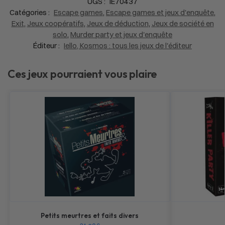
UGS :
IE70437
Catégories :
Escape games
,
Escape games et jeux d'enquête
,
Exit
,
Jeux coopératifs
,
Jeux de déduction
,
Jeux de société en
solo
,
Murder party et jeux d'enquête
Éditeur :
Iello, Kosmos : tous les jeux de l'éditeur
Ces jeux pourraient vous plaire
Petits meurtres et faits divers