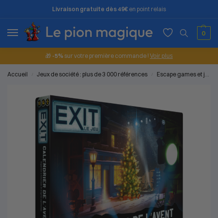
Livraison gratuite dès 49€
en point relais
0
🎁
-5%
sur votre première commande !
Voir plus
Accueil
Jeux de société : plus de 3 000 références
Escape games et jeux d'enquête
/
/