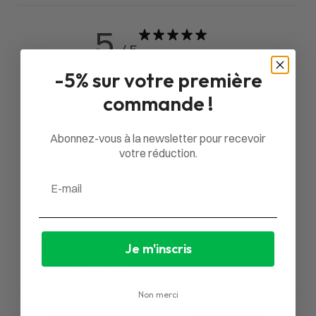
5
/ 5
2 avis
-5% sur votre première
5
100
%
commande !
4
0
%
Abonnez-vous à la newsletter pour recevoir
3
0
%
votre réduction.
2
0
%
Email
1
0
%
Poser une question
Je m'inscris
Avis
Questions
2
0
Non merci