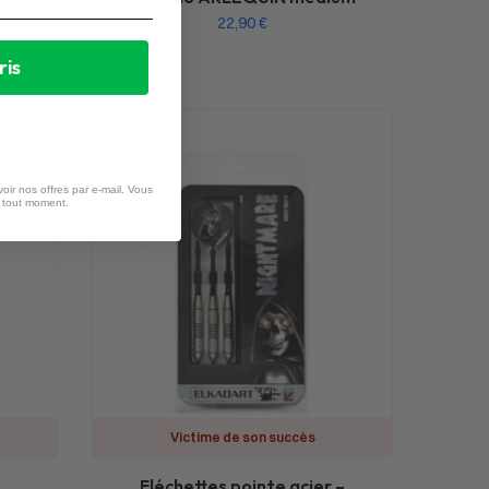
22,90
€
ris
oir nos offres par e-mail. Vous
à tout moment.
Victime de son succès
Fléchettes pointe acier –