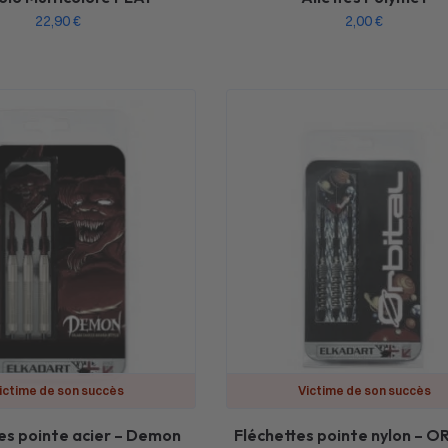
22,90
€
2,00
€
ictime de son succès
Victime de son succès
es pointe acier – Demon
Fléchettes pointe nylon – O