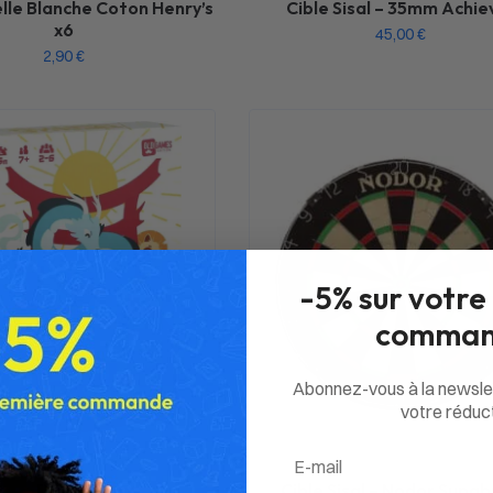
elle Blanche Coton Henry’s
Cible Sisal – 35mm Achie
x6
45,00
€
2,90
€
-5% sur votre
comman
Abonnez-vous à la newsle
votre réduct
Email
Denko
Cible Sisal – Nodor Supabul