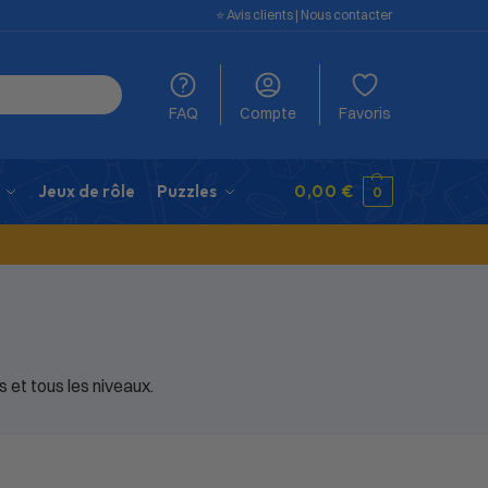
⭐️ Avis clients
|
Nous contacter
FAQ
Compte
Favoris
Jeux de rôle
Puzzles
0,00
€
0
 et tous les niveaux.