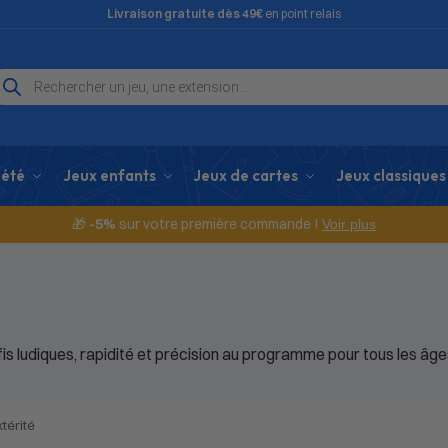
Livraison gratuite dès 49€
en point relais
iété
Jeux enfants
Jeux de cartes
Jeux classiques
🎁
-5%
sur votre première commande !
Voir plus
fis ludiques, rapidité et précision au programme pour tous les âges
térité