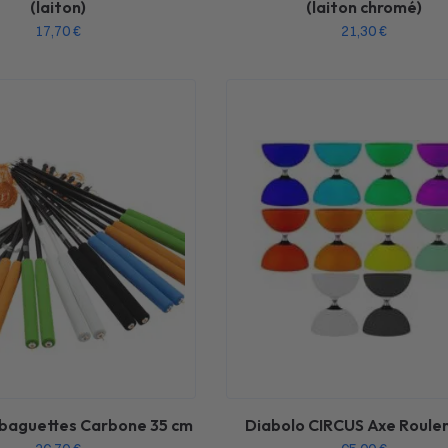
(laiton)
(laiton chromé)
17,70
€
21,30
€
 baguettes Carbone 35 cm
Diabolo CIRCUS Axe Roul