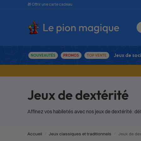
🎁 Offrir une carte cadeau
Jeux de soc
NOUVEAUTÉS
PROMOS
TOP VENTE
Jeux de dextérité
Affinez vos habiletés avec nos jeux de dextérité : dé
Accueil
Jeux classiques et traditionnels
Jeux de dex
/
/