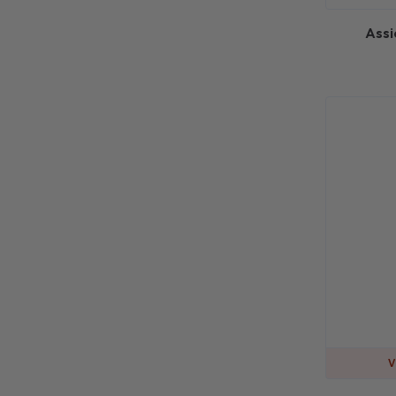
Assi
V