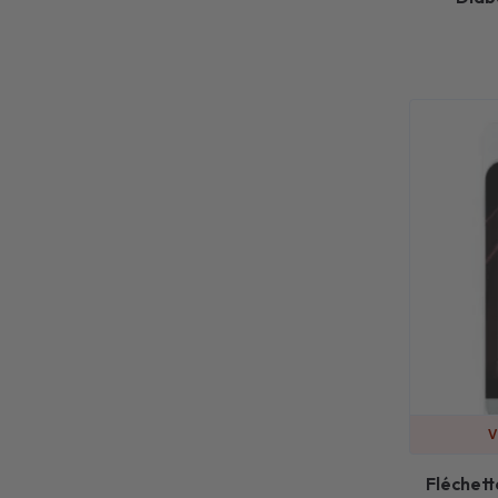
V
Fléchett