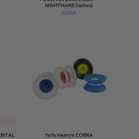
NIGHTMARE (laiton)
22,20
€
RBITAL
YoYo Henry’s COBRA