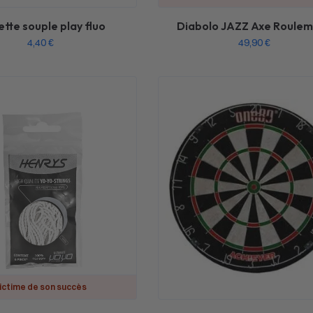
ette souple play fluo
Diabolo JAZZ Axe Roule
4,40
€
49,90
€
ictime de son succès