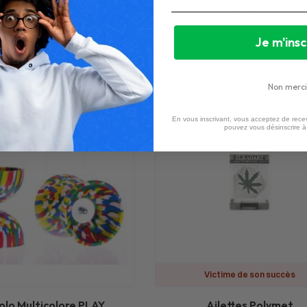
13,50
€
63,90
€
1 avis
Je m'insc
Non merci
En vous inscrivant, vous acceptez de recev
pouvez vous désinscrire 
Victime de son succès
olo Multicolore PLAY
Ailettes Polymet