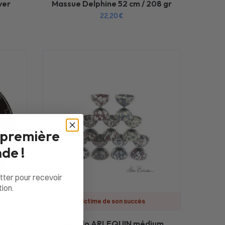
ver
Massue Delphine 52 cm / 208 gr
22,20
€
 première
de !
tter pour recevoir
ion.
Victime de son succès
l II
Diabolo ARLEQUIN médium