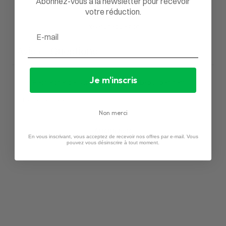
Abonnez-vous à la newsletter pour recevoir
votre réduction.
Poser une question
Email
Avis
Questions
0
0
Je m'inscris
Non merci
Aucun avis
En vous inscrivant, vous acceptez de recevoir nos offres par e-mail. Vous
pouvez vous désinscrire à tout moment.