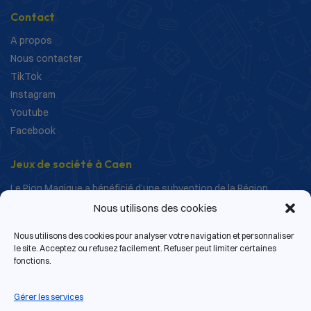
Contact
A propos
Nous contacter
TikTok
Instagram
Youtube
Facebook
Jeux de société à Caen
Le Pion Magique a bénéficié d’une subvention de la Région
Normandie dans le cadre de ses actions de structuration et de
Nous utilisons des cookies
développement.
Nous utilisons des cookies pour analyser votre navigation et personnaliser
le site. Acceptez ou refusez facilement. Refuser peut limiter certaines
fonctions.
Gérer les services