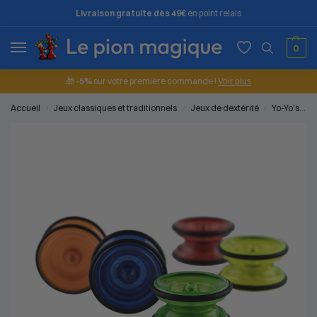
Livraison gratuite dès 49€
en point relais
0
🎁
-5%
sur votre première commande !
Voir plus
Accueil
Jeux classiques et traditionnels
Jeux de dextérité
Yo-Yo’s & Ficelles
/
/
/