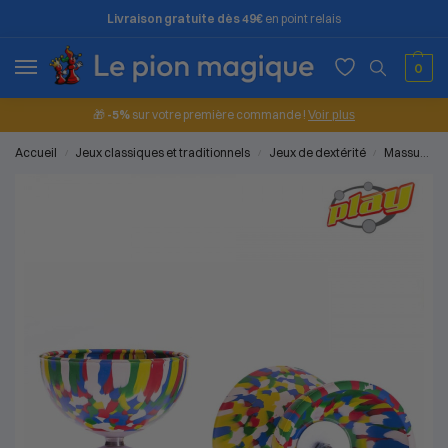
Livraison gratuite dès 49€
en point relais
0
🎁
-5%
sur votre première commande !
Voir plus
Accueil
Jeux classiques et traditionnels
Jeux de dextérité
Massues
/
/
/