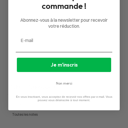
commande !
5
0
%
Abonnez-vous à la newsletter pour recevoir
4
0
%
votre réduction.
3
0
%
Email
2
0
%
1
0
%
Je m'inscris
Poser une question
Non merci
Avis
Questions
0
0
En vous inscrivant, vous acceptez de recevoir nos offres par e-mail. Vous
pouvez vous désinscrire à tout moment.