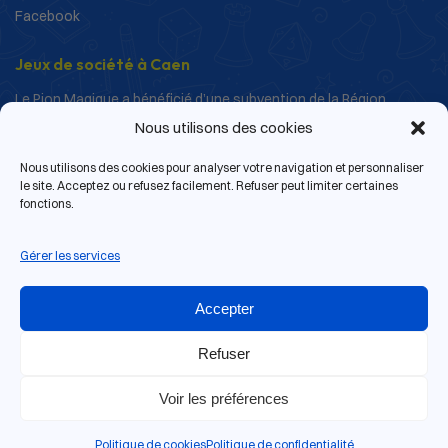
Facebook
Jeux de société à Caen
Le Pion Magique a bénéficié d’une subvention de la Région
Normandie dans le cadre de ses actions de structuration et de
Nous utilisons des cookies
développement.
Nous utilisons des cookies pour analyser votre navigation et personnaliser
le site. Acceptez ou refusez facilement. Refuser peut limiter certaines
fonctions.
Gérer les services
Accepter
Refuser
Voir les préférences
13 rue de Bras, 14000 Caen
© 2026 Le Pion Magique | Tous droits réservés.
Politique de cookies
Politique de confidentialité
Site web réalisé par
Antoine Gouin
.