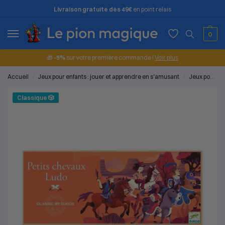
Livraison gratuite dès 49€
en point relais
0
🎁
-5%
sur votre première commande !
Voir plus
Accueil
Jeux pour enfants : jouer et apprendre en s'amusant
Jeux pour les petits (2 à 4 ans)
/
/
Classique 🎲