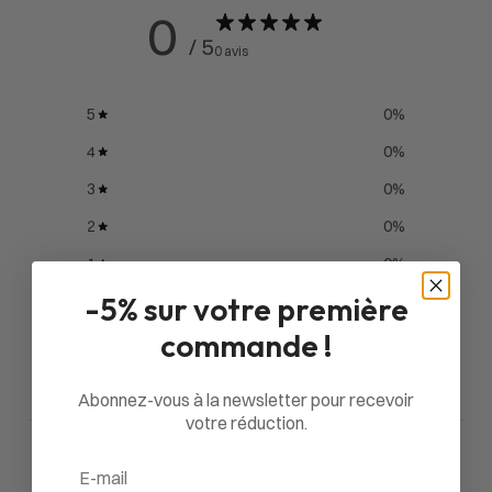
0
/ 5
0 avis
5
0
%
4
0
%
3
0
%
2
0
%
1
0
%
-5% sur votre première
commande !
Poser une question
Avis
Questions
0
0
Abonnez-vous à la newsletter pour recevoir
votre réduction.
Email