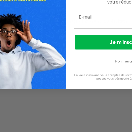
votre réduct
Email
Affichage de 25–26 sur 26 résultats
Je m'insc
Non merci
En vous inscrivant, vous acceptez de recev
pouvez vous désinscrire 