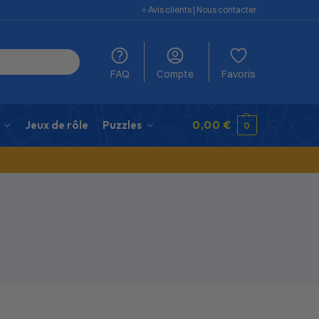
⭐️ Avis clients
|
Nous contacter
FAQ
Compte
Favoris
Jeux de rôle
Puzzles
0,00
€
0