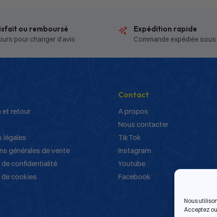
isfait ou remboursé
Expédition rapide
ours pour changer d’avis
Commande expédiée sous
Contact
 et retour
A propos
Nous contacter
 légales
TikTok
ns générales de vente
Instagram
 de confidentialité
Youtube
e de cookies
Facebook
Nous utiliso
Acceptez ou 