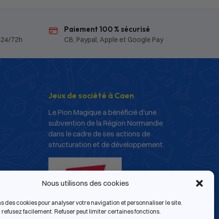
Paiement 100 % sécurisé
 24/72h
CB, Paypal, Apple et Google Pay
Jeux de société à Caen
Le Pion Magique a bénéficié d’une
subvention de la Région Normandie
dans le cadre de ses actions de
structuration et de développement.
Nous utilisons des cookies
ns des cookies pour analyser votre navigation et personnaliser le site.
refusez facilement. Refuser peut limiter certaines fonctions.