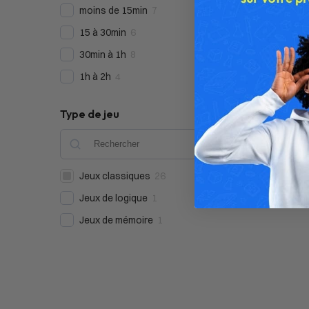
moins de 15min
7
15 à 30min
6
30min à 1h
8
1h à 2h
4
Type de jeu
Jeux classiques
26
Jeux de logique
1
Jeux de mémoire
1