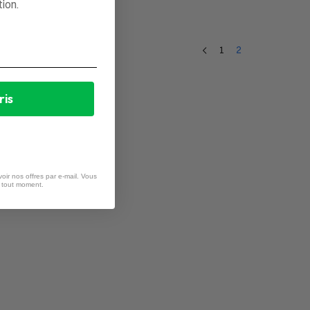
ion.
1
2
ris
oir nos offres par e-mail. Vous
à tout moment.