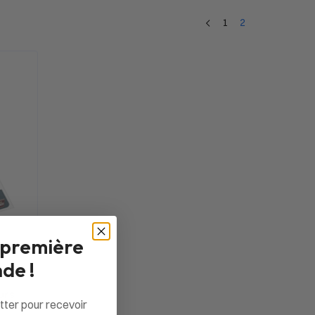
1
2
 première
de !
urs
tter pour recevoir