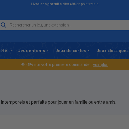
Livraison gratuite dès 49€
en point relais
iété
Jeux enfants
Jeux de cartes
Jeux classiques
🎁
-5%
sur votre première commande !
Voir plus
 intemporels et parfaits pour jouer en famille ou entre amis.