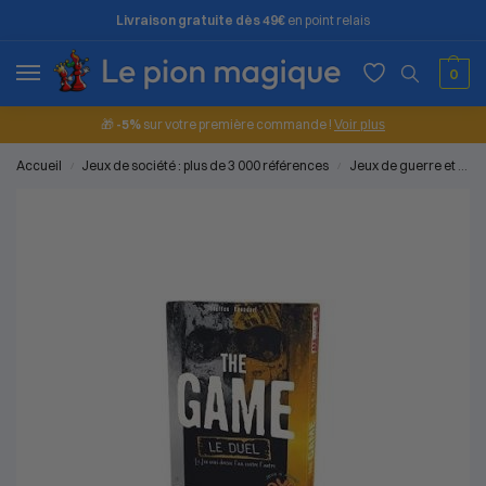
Livraison gratuite dès 49€
en point relais
0
🎁
-5%
sur votre première commande !
Voir plus
Accueil
Jeux de société : plus de 3 000 références
Jeux de guerre et d'affrontement
/
/