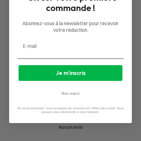
commande !
4
0
%
3
0
%
Abonnez-vous à la newsletter pour recevoir
votre réduction.
2
0
%
1
0
%
Email
Poser une question
Je m'inscris
Avis
Questions
0
0
Non merci
En vous inscrivant, vous acceptez de recevoir nos offres par e-mail. Vous
pouvez vous désinscrire à tout moment.
Aucun avis