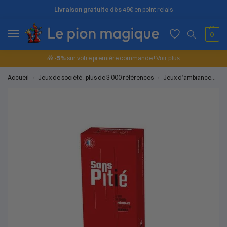
Livraison gratuite dès 49€
en point relais
0
🎁
-5%
sur votre première commande !
Voir plus
Accueil
Jeux de société : plus de 3 000 références
Jeux d’ambiance
Je
/
/