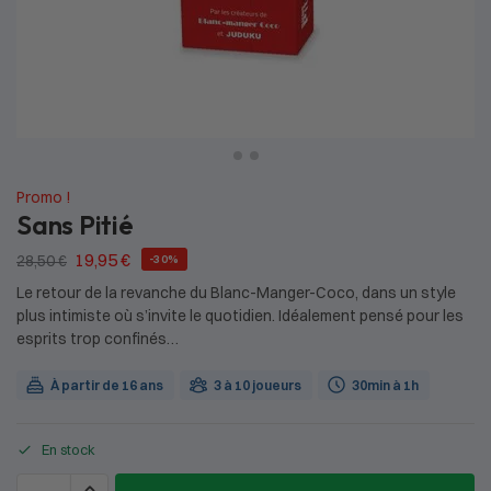
Promo !
Sans Pitié
19,95
€
28,50
€
-30%
Le retour de la revanche du Blanc-Manger-Coco, dans un style
plus intimiste où s’invite le quotidien. Idéalement pensé pour les
esprits trop confinés…
À partir de 16 ans
3 à 10 joueurs
30min à 1h
En stock