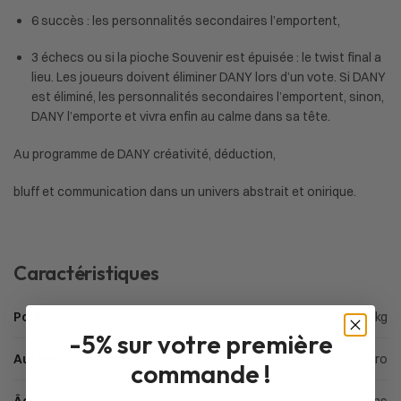
6 succès : les personnalités secondaires l’emportent,
3 échecs ou si la pioche Souvenir est épuisée : le twist final a
lieu. Les joueurs doivent éliminer DANY lors d’un vote. Si DANY
est éliminé, les personnalités secondaires l’emportent, sinon,
DANY l’emporte et vivra enfin au calme dans sa tête.
Au programme de DANY créativité, déduction,
bluff et communication dans un univers abstrait et onirique.
Caractéristiques
Poids
0,35 kg
-5% sur votre première
Auteur
Phil Vizcarro
commande !