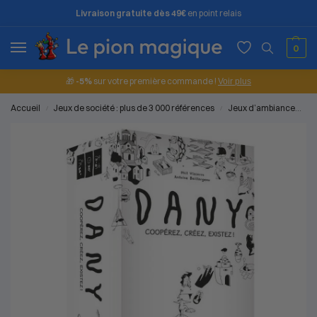
Livraison gratuite dès 49€
en point relais
0
🎁
-5%
sur votre première commande !
Voir plus
Accueil
Jeux de société : plus de 3 000 références
Jeux d’ambiance
Je
/
/