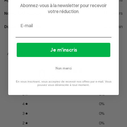
Âge
À partir de 16 ans
Abonnez-vous à la newsletter pour recevoir
votre réduction.
Nombre de joueurs
3 à 8 joueurs
Email
Durée d'une partie
15 à 30min
Je m'inscris
Avis du client
0
Non merci
/ 5
0 avis
En vous inscrivant, vous acceptez de recevoir nos offres par e-mail. Vous
pouvez vous désinscrire à tout moment.
5
0
%
4
0
%
3
0
%
2
0
%