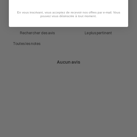
Avis
Questions
En vous inscrivant, vous acceptez de recevoir nos offres par e-mail. Vous
0
0
pouvez vous désinscrire à tout moment.
Aucun avis