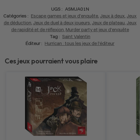
UGS :
ASMJA01N
Catégories :
Escape games et jeux d'enquête
,
Jeux à deux
,
Jeux
de déduction
,
Jeux de duel à deux joueurs
,
Jeux de plateau
,
Jeux
de rapidité et de réflexion
,
Murder party et jeux d'enquête
Tag :
Saint Valentin
Éditeur :
Hurrican : tous les jeux de l'éditeur
Ces jeux pourraient vous plaire