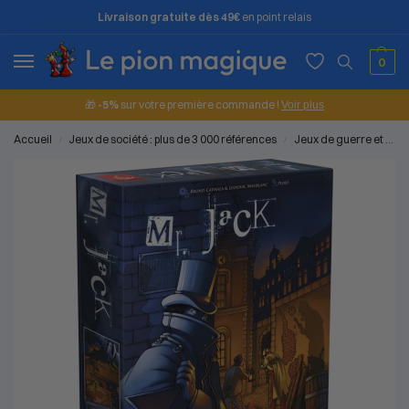
Livraison gratuite dès 49€
en point relais
0
🎁
-5%
sur votre première commande !
Voir plus
Accueil
Jeux de société : plus de 3 000 références
Jeux de guerre et d'affrontement
/
/