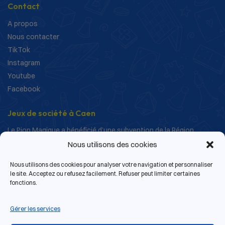
Contact
A propos
Nous contacter
TikTok
Instagram
Youtube
Facebook
Jeux de société à Caen
Le Pion Magique a bénéficié d’une subvention de la Région
Normandie dans le cadre de ses actions de structuration et de
Nous utilisons des cookies
développement.
Nous utilisons des cookies pour analyser votre navigation et personnaliser
le site. Acceptez ou refusez facilement. Refuser peut limiter certaines
fonctions.
Gérer les services