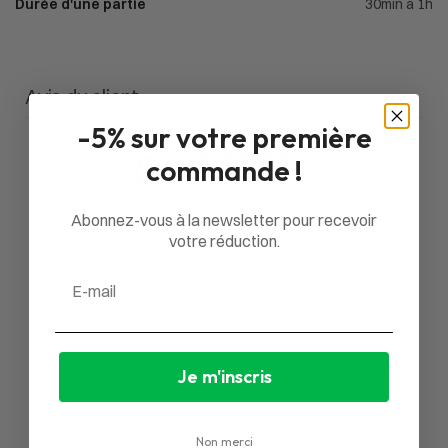
Durée d'une partie
30min à 1h
Avis du client
-5% sur votre première
0
commande !
/ 5
0 avis
Abonnez-vous à la newsletter pour recevoir
votre réduction.
5
0
%
4
0
%
Email
3
0
%
2
0
%
Je m'inscris
1
0
%
Non merci
Poser une question