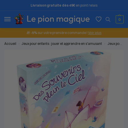
Livraison gratuite dès 49€
en point relais
0
🎁
-5%
sur votre première commande !
Voir plus
Accueil
Jeux pour enfants : jouer et apprendre en s'amusant
Jeux pour les petits (2 à 4 ans)
/
/