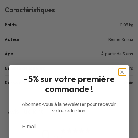
Caractéristiques
Poids
0,95 kg
Auteur
Reiner Knizia
Âge
À partir de 5 ans
Nombre de joueurs
2 à 4 joueurs
-5% sur votre première
Durée d'une partie
15 à 30min
commande !
Abonnez-vous à la newsletter pour recevoir
votre réduction.
Avis du client
Email
0
/ 5