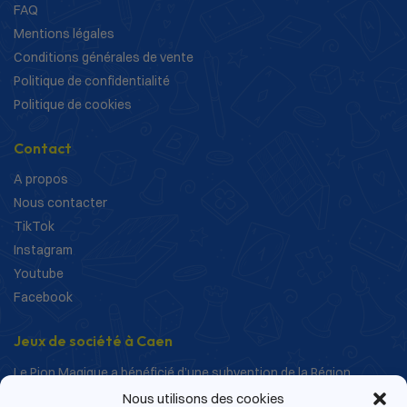
FAQ
Mentions légales
Conditions générales de vente
Politique de confidentialité
Politique de cookies
Contact
A propos
Nous contacter
TikTok
Instagram
Youtube
Facebook
Jeux de société à Caen
Le Pion Magique a bénéficié d’une subvention de la Région
Normandie dans le cadre de ses actions de structuration et de
Nous utilisons des cookies