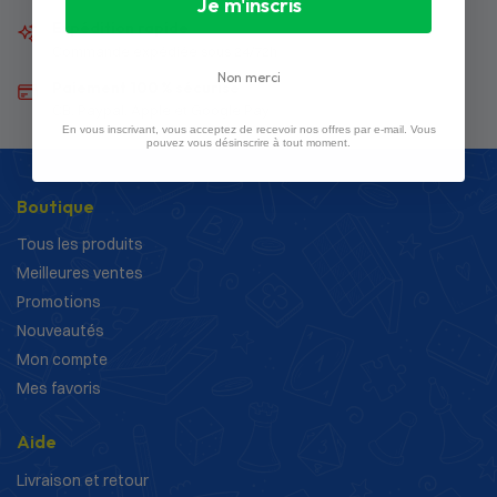
Je m'inscris
Expédition rapide
Commande expédiée sous 24/72h
Non merci
Paiement 100 % sécurisé
CB, Paypal, Apple et Google Pay
En vous inscrivant, vous acceptez de recevoir nos offres par e-mail. Vous
pouvez vous désinscrire à tout moment.
Boutique
Tous les produits
Meilleures ventes
Promotions
Nouveautés
Mon compte
Mes favoris
Aide
Livraison et retour