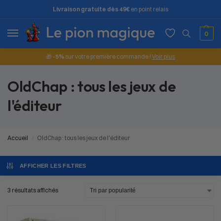
Livraison gratuite dès 49€
en point relais
0
🎁
-5%
sur votre première commande !
Voir plus
OldChap : tous les jeux de
l'éditeur
Accueil
OldChap : tous les jeux de l'éditeur
/
AFFICHER LES FILTRES
3 résultats affichés