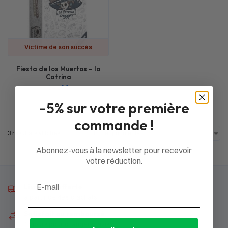
Victime de son succès
Fiesta de los Muertos – la
Catrina
14,20
€
-5% sur votre première
commande !
3 résultats affichés
Abonnez-vous à la newsletter pour recevoir
votre réduction.
Email
Livraison offerte
à partir de 49 € d’achats
Satisfait ou remboursé
14 jours pour changer d’avis