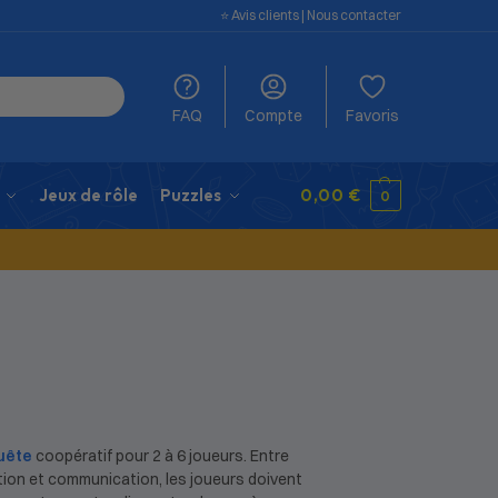
⭐️ Avis clients
|
Nous contacter
FAQ
Compte
Favoris
Jeux de rôle
Puzzles
0,00
€
0
uête
coopératif pour 2 à 6 joueurs. Entre
ion et communication, les joueurs doivent