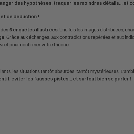
hanger des hypothèses, traquer les moindres détails… et 
et de déduction !
e des
6 enquêtes illustrées
. Une fois les images distribuées, ch
ge
. Grâce aux échanges, aux contradictions repérées et aux indic
ivret pour confirmer votre théorie.
tillants, les situations tantôt absurdes, tantôt mystérieuses. L’am
entif, éviter les fausses pistes… et surtout bien se parler !