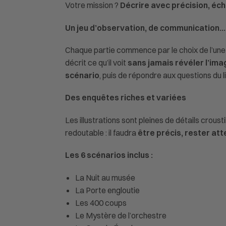
Votre mission ?
Décrire avec précision, éc
Un jeu d’observation, de communication… 
Chaque partie commence par le choix de l’un
décrit ce qu’il voit
sans jamais révéler l’ima
scénario
, puis de répondre aux questions du l
Des enquêtes riches et variées
Les illustrations sont pleines de détails crous
redoutable : il faudra
être précis, rester att
Les 6 scénarios inclus :
La Nuit au musée
La Porte engloutie
Les 400 coups
Le Mystère de l’orchestre