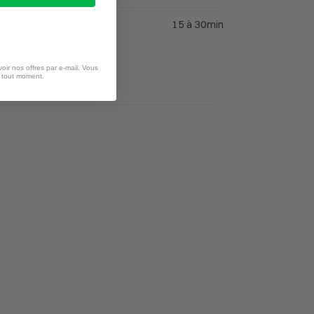
15 à 30min
oir nos offres par e-mail. Vous
à tout moment.