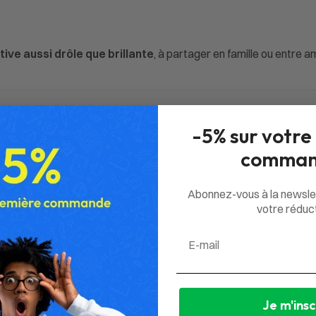
ve aussi drôle que brillante
, à partager en famille ou entre am
-5% sur votre
comman
Abonnez-vous à la newsle
votre réduct
Email
Antonin Bocca
Je m'insc