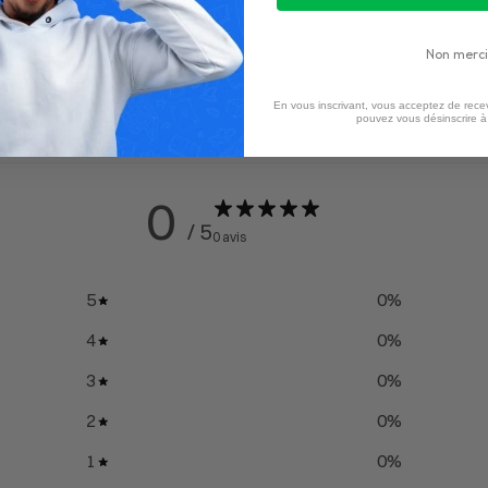
Non merci
En vous inscrivant, vous acceptez de recev
pouvez vous désinscrire 
0
/ 5
0 avis
5
0
%
4
0
%
3
0
%
2
0
%
1
0
%