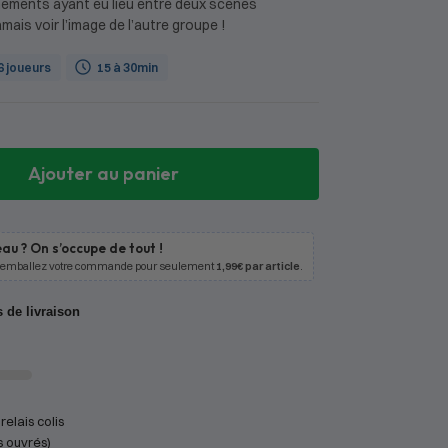
nements ayant eu lieu entre deux scènes
ais voir l’image de l’autre groupe !
 6 joueurs
15 à 30min
Ajouter au panier
au ? On s’occupe de tout !
 emballez votre commande pour seulement
1,99€ par article
.
s de livraison
relais colis
s ouvrés)