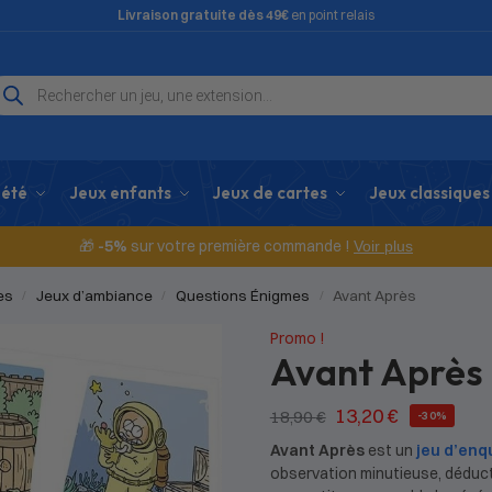
Livraison gratuite dès 49€
en point relais
iété
Jeux enfants
Jeux de cartes
Jeux classiques
🎁
-5%
sur votre première commande !
Voir plus
es
Jeux d’ambiance
Questions Énigmes
Avant Après
/
/
/
Promo !
Avant Après
13,20
€
18,90
€
-30%
Avant Après
est un
jeu d’enq
observation minutieuse, déduct