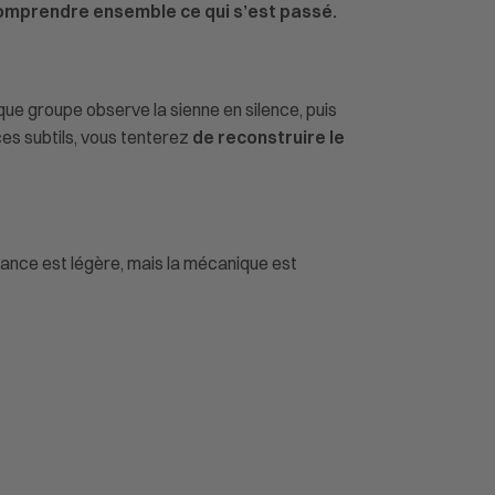
comprendre ensemble ce qui s’est passé.
aque groupe observe la sienne en silence, puis
es subtils, vous tenterez
de reconstruire le
biance est légère, mais la mécanique est