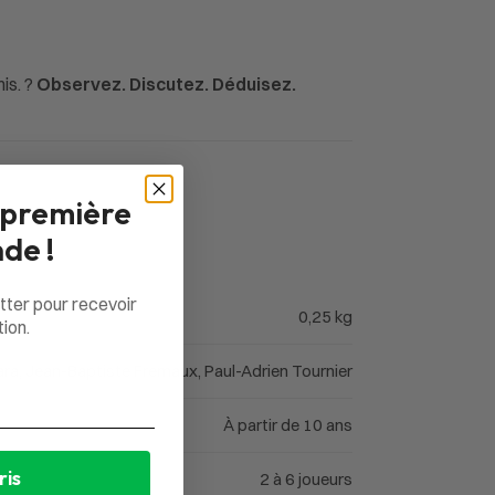
is. ?
Observez. Discutez. Déduisez.
 première
de !
tter pour recevoir
0,25 kg
ion.
ra, Jean-Baptiste Fremaux, Paul-Adrien Tournier
À partir de 10 ans
ris
2 à 6 joueurs