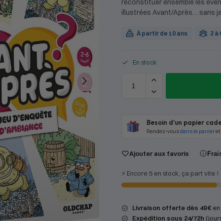
reconstituer ensemble les évé
illustrées Avant/Après… sans jam
À partir de 10 ans
2 à
En stock
Besoin d'un papier cade
Rendez-vous
dans le panier
et
Ajouter aux favoris
Frai
⚡️ Encore 5 en stock, ça part vite !
Livraison offerte dès 49 €
en 
Expédition
sous 24/72h
(jour