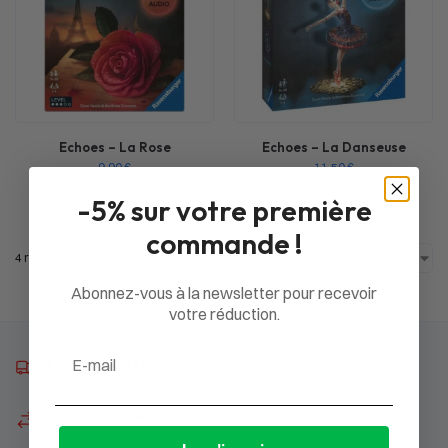
Echoes – La Rose
Echoes – La Danseuse
9,90
€
11,50
€
-5% sur votre première
commande !
4 résultats affichés
Abonnez-vous à la newsletter pour recevoir
votre réduction.
Email
Livraison offerte
à partir de 49 € d’achats
Satisfait ou remboursé
14 jours pour changer d’avis