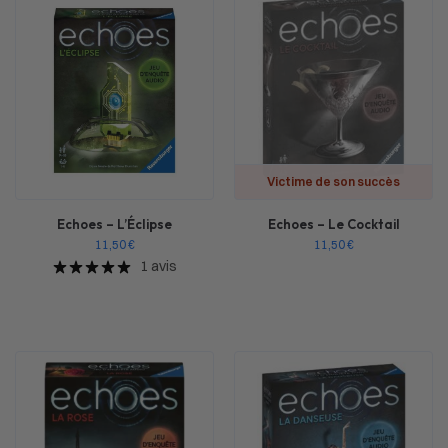
Victime de son succès
Echoes – L’Éclipse
Echoes – Le Cocktail
11,50
€
11,50
€
1 avis