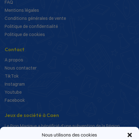
FAQ
Mentions légales
Conditions générales de vente
Politique de confidentialité
Politique de cookies
Contact
A propos
Nous contacter
TikTok
Instagram
Youtube
Facebook
Jeux de société à Caen
Le Pion Magique a bénéficié d’une subvention de la Région
Normandie dans le cadre de ses actions de structuration et de
Nous utilisons des cookies
développement.