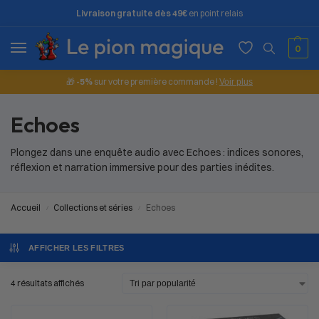
Livraison gratuite dès 49€
en point relais
0
🎁
-5%
sur votre première commande !
Voir plus
Echoes
Plongez dans une enquête audio avec Echoes : indices sonores,
réflexion et narration immersive pour des parties inédites.
Accueil
Collections et séries
Echoes
/
/
AFFICHER LES FILTRES
4 résultats affichés