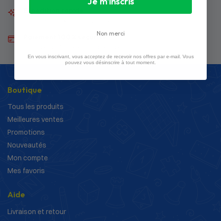
Je m'inscris
Expédition rapide
Commande expédiée sous 24/72h
Non merci
Paiement 100 % sécurisé
CB, Paypal, Apple et Google Pay
En vous inscrivant, vous acceptez de recevoir nos offres par e-mail. Vous
pouvez vous désinscrire à tout moment.
Boutique
Tous les produits
Meilleures ventes
Promotions
Nouveautés
Mon compte
Mes favoris
Aide
Livraison et retour