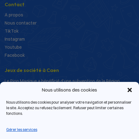
Contact
A propos
Nous contacter
TikTok
Instagram
Youtube
Facebook
Jeux de société à Caen
Le Pion Magique a bénéficié d’une subvention de la Région
Normandie dans le cadre de ses actions de structuration et de
Nous utilisons des cookies
développement.
Nous utilisons des cookies pour analyser votre navigation et personnaliser
le site. Acceptez ou refusez facilement. Refuser peut limiter certaines
fonctions.
Gérer les services