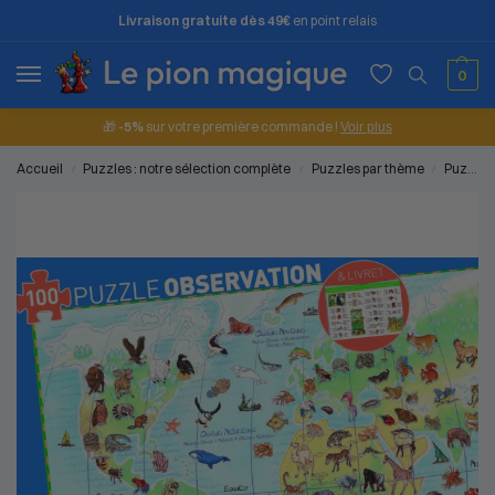
Livraison gratuite dès 49€
en point relais
0
🎁
-5%
sur votre première commande !
Voir plus
Accueil
Puzzles : notre sélection complète
Puzzles par thème
Puzzles paysages et nature
/
/
/