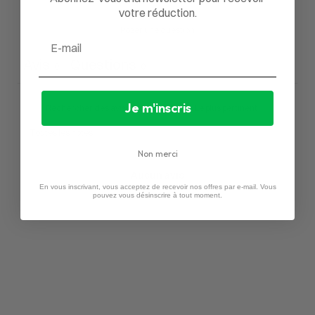
votre réduction.
Poser une question
Email
Avis
Questions
0
0
Je m'inscris
Non merci
Aucun avis
En vous inscrivant, vous acceptez de recevoir nos offres par e-mail. Vous
pouvez vous désinscrire à tout moment.