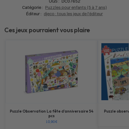
UGS :
DC07652
Catégorie :
Puzzles pour enfants (5 à 7 ans)
Éditeur :
djeco : tous les jeux de l'éditeur
Ces jeux pourraient vous plaire
Puzzle Observation La fête d’anniversaire 54
Puzzle obser
pcs
10,90
€