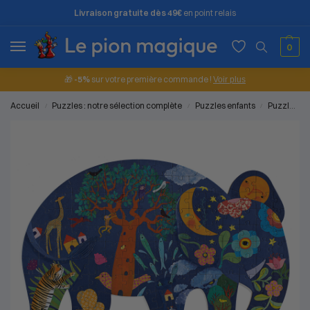
Livraison gratuite dès 49€
en point relais
0
🎁
-5%
sur votre première commande !
Voir plus
Accueil
Puzzles : notre sélection complète
Puzzles enfants
Puzzles pour enfants (5 à 7 ans)
/
/
/