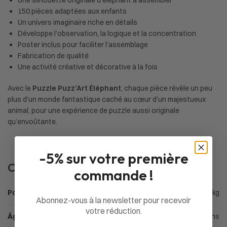
150 pièces adaptées aux enfants
Un univers imaginaire riche en détails
Développe l’observation, la logique et la concentration
Poster inclus pour faciliter l’assemblage
Fabrication de qualité
Une activité créative et décorative à la fois
Avec le
Puzzle Puzz’Art Éléphant
, chaque pièce révèle un peu
plus d’un monde fantastique caché au cœur d’un majestueux
animal, pour une expérience de puzzle aussi originale
qu’envoûtante.
-5% sur votre première
Caractéristiques
commande !
Poids
0,300 kg
Abonnez-vous à la newsletter pour recevoir
votre réduction.
Âge
À partir de 4 ans