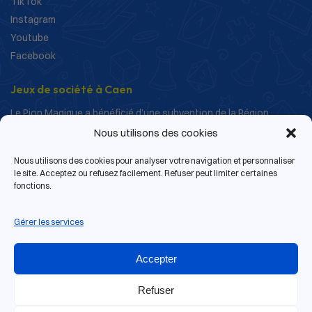
TikTok
Instagram
Youtube
Facebook
Jeux de société à Caen
Le Pion Magique a bénéficié d’une subvention de la Région
Normandie dans le cadre de ses actions de structuration et de
Nous utilisons des cookies
développement.
Nous utilisons des cookies pour analyser votre navigation et personnaliser
le site. Acceptez ou refusez facilement. Refuser peut limiter certaines
fonctions.
Gérer les services
Accepter
Refuser