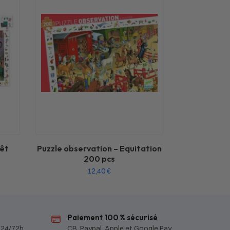
rêt
Puzzle observation – Equitation
200 pcs
12,40
€
Paiement 100 % sécurisé
 24/72h
CB, Paypal, Apple et Google Pay