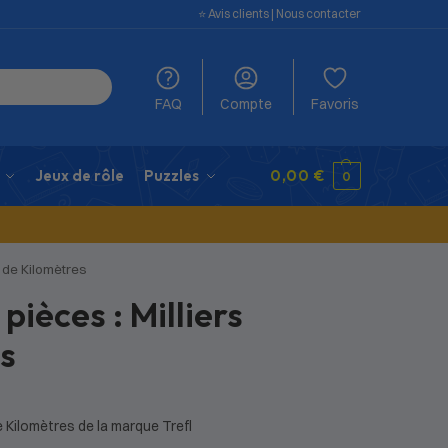
⭐️ Avis clients
|
Nous contacter
FAQ
Compte
Favoris
Jeux de rôle
Puzzles
0,00
€
0
s de Kilomètres
pièces : Milliers
s
e Kilomètres de la marque Trefl