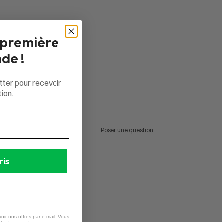
 première
de !
tter pour recevoir
ion.
Poser une question
ris
oir nos offres par e-mail. Vous