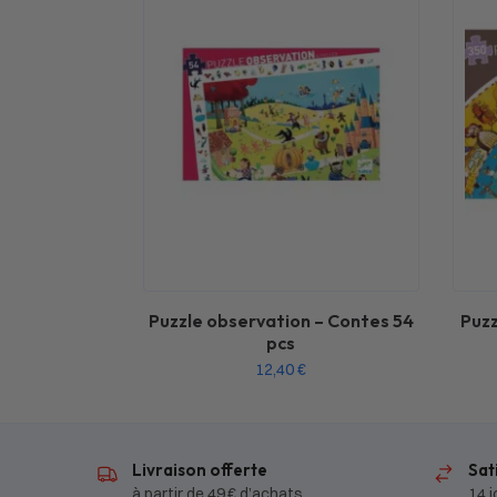
Puzzle observation – Contes 54
Puzz
pcs
12,40
€
Livraison offerte
Sat
à partir de 49 € d’achats
14 j