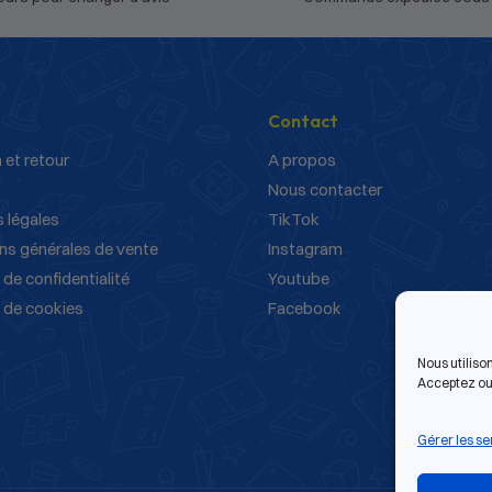
Contact
 et retour
A propos
Nous contacter
 légales
TikTok
ns générales de vente
Instagram
 de confidentialité
Youtube
e de cookies
Facebook
Nous utiliso
Acceptez ou 
Gérer les se