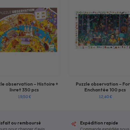
le observation – Histoire +
Puzzle observation – Fo
livret 350 pcs
Enchantée 100 pcs
19,50
€
12,40
€
isfait ou remboursé
Expédition rapide
ours pour changer d’avis
Commande expédiée sous