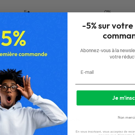
5
0
%
4
0
%
-5% sur votre
comman
3
0
%
2
0
%
Abonnez-vous à la newsle
1
0
%
votre réduct
Email
Je m'insc
Non merci
Aucun avis
En vous inscrivant, vous acceptez de recev