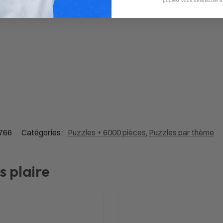
pouvez vous désinscrire 
766
Catégories :
Puzzles + 6000 pièces
,
Puzzles par thème
s plaire