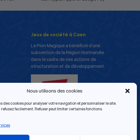
Jeux de société à Caen
Le Pion Magique a bénéficié d’une
subvention de la Région Normandie
dans le cadre de ses actions de
structuration et de développement.
Nous utilisons des cookies
ns des cookies pour analyser votre navigation et personnaliser le site.
refusez facilement. Refuser peut limiter certaines fonctions.
rvices