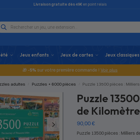
Livraison gratuite dès 49€
en point relais
iété
Jeux enfants
Jeux de cartes
Jeux classiques
🎁
-5%
sur votre première commande !
Voir plus
zzles adultes
Puzzles + 6000 pièces
Puzzle 13500 pièces : Millier
/
/
Puzzle 13500 
de Kilomètre
90,00
€
Puzzle 13500 pièces : Milliers d