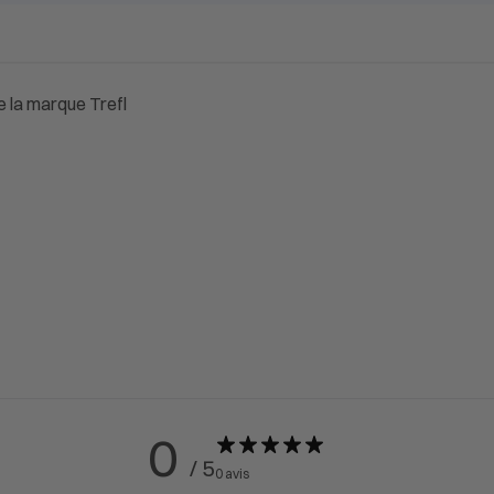
e la marque Trefl
0
/ 5
0 avis