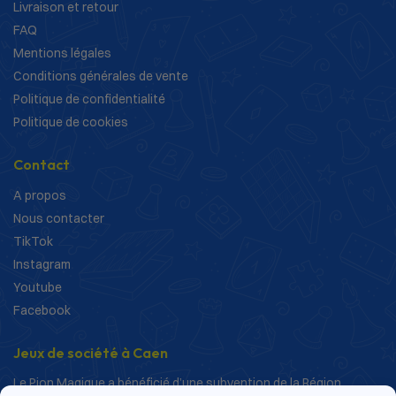
Livraison et retour
FAQ
Mentions légales
Conditions générales de vente
Politique de confidentialité
Politique de cookies
Contact
A propos
Nous contacter
TikTok
Instagram
Youtube
Facebook
Jeux de société à Caen
Le Pion Magique a bénéficié d’une subvention de la Région