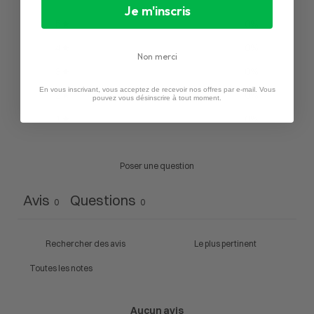
Je m'inscris
5
0
%
4
0
%
Non merci
3
0
%
En vous inscrivant, vous acceptez de recevoir nos offres par e-mail. Vous
2
0
%
pouvez vous désinscrire à tout moment.
1
0
%
Poser une question
Avis
Questions
0
0
Aucun avis