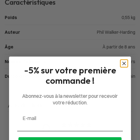
Caractéristiques
Poids
0,55 kg
Auteur
Phil Walker-Harding
Âge
À partir de 8 ans
Nombre de joueurs
3 à 8 joueurs
-5% sur votre première
Durée d'une partie
15 à 30min
commande !
Abonnez-vous à la newsletter pour recevoir
votre réduction.
Avis du client
Email
0
/ 5
0 avis