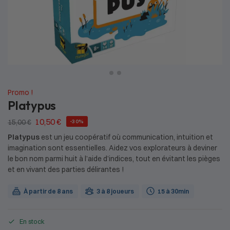
Promo !
Platypus
10,50
€
15,00
€
-30%
Platypus
est un jeu coopératif où communication, intuition et
imagination sont essentielles. Aidez vos explorateurs à deviner
le bon nom parmi huit à l’aide d’indices, tout en évitant les pièges
et en vivant des parties délirantes !
À partir de 8 ans
3 à 8 joueurs
15 à 30min
En stock