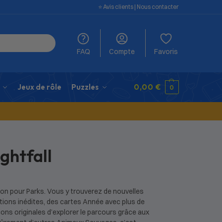
⭐️ Avis clients
|
Nous contacter
FAQ
Compte
Favoris
Jeux de rôle
Puzzles
0,00
€
0
ightfall
sion pour Parks. Vous y trouverez de nouvelles
ions inédites, des cartes Année avec plus de
ons originales d’explorer le parcours grâce aux