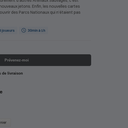
ûrement d’autres Animaux Sauvages, c’est
ouveaux jetons. Enfin, les nouvelles cartes
uvrir des Parcs Nationaux qui n’étaient pas
 5 joueurs
30min à 1h
Prévenez-moi
s de livraison
e
anier