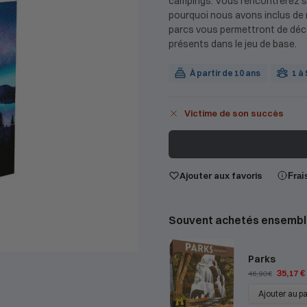
campings. Vous rencontrerez s
pourquoi nous avons inclus de n
parcs vous permettront de déco
présents dans le jeu de base.
À partir de 10 ans
1 à
Victime de son succès
Ajouter aux favoris
Frai
Souvent achetés ensembl
Parks
35,17
€
46,90
€
Ajouter au p