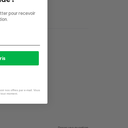
tter pour recevoir
ion.
ris
oir nos offres par e-mail. Vous
à tout moment.
Poser une question