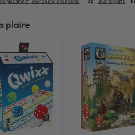
 de placement
,
Jeux de société en solo
Tag :
Jeux experts
Éd
s plaire