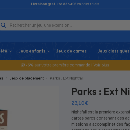
Livraison gratuite dès 49€
en point relais
iété
Jeux enfants
Jeux de cartes
Jeux classiques
🎁
-5%
sur votre première commande !
Voir plus
es
Jeux de placement
Parks : Ext Nightfall
/
/
Parks : Ext N
23,10
€
Nightfall est la première exten
cartes parcs contenant des act
missions à accomplir et des faç