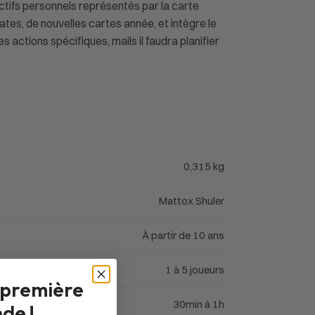
ctifs personnels représentés par la carte
tes, de nouvelles cartes année, et intègre le
actions spécifiques, mails il faudra planifier
0,315 kg
Mattox Shuler
À partir de 10 ans
1 à 5 joueurs
 première
30min à 1h
de !