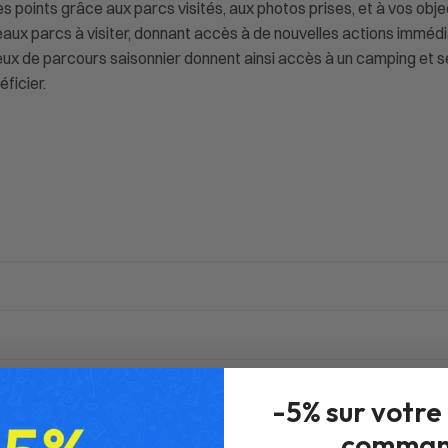
 points grâce aux parcs visités, aux photos prises, et à vos obje
aux parcs à visiter, donnant accès à de nouvelles actions immédia
ux de parcours saisonnier donnent ainsi accès à un camping et ses 
ficier.
-5% sur votre
comman