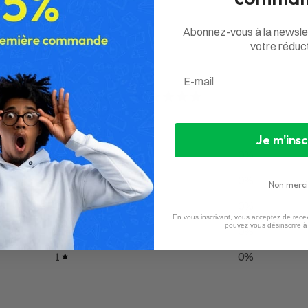
Abonnez-vous à la newsle
votre réduct
Email
0
/ 5
0 avis
Je m'insc
5
0
%
4
0
%
Non merci
3
0
%
En vous inscrivant, vous acceptez de recev
pouvez vous désinscrire 
2
0
%
1
0
%