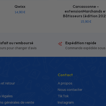
Qwixx
Carcassonne –
extensionMarchands e
14,90
€
Bâtisseurs (édition 202
15,90
€
isfait ou remboursé
Expédition rapide
ours pour changer d’avis
Commande expédiée sous
Contact
 et retour
A propos
Nous contacter
 légales
TikTok
ns générales de vente
Instagram