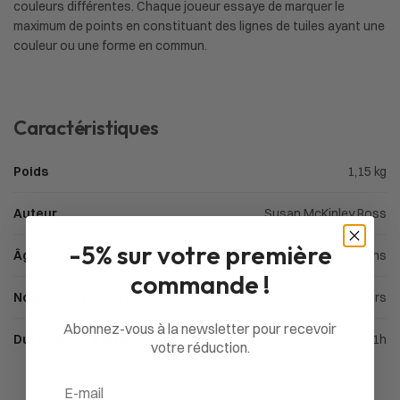
couleurs différentes. Chaque joueur essaye de marquer le
maximum de points en constituant des lignes de tuiles ayant une
couleur ou une forme en commun.
Caractéristiques
Poids
1,15 kg
Auteur
Susan McKinley Ross
-5% sur votre première
Âge
À partir de 6 ans
commande !
Nombre de joueurs
2 à 4 joueurs
Abonnez-vous à la newsletter pour recevoir
Durée d'une partie
30min à 1h
votre réduction.
Email