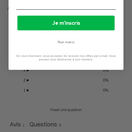
Avis du client
Je m'inscris
5
/ 5
1 avis
Non merci
5
100
%
En vous inscrivant, vous acceptez de recevoir nos offres par e-mail. Vous
4
0
%
pouvez vous désinscrire à tout moment.
3
0
%
2
0
%
1
0
%
Poser une question
Avis
Questions
1
0