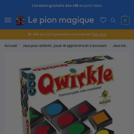
Livraison gratuite dès 49€
en point relais
0
🎁
-5%
sur votre première commande !
Voir plus
Accueil
Jeux pour enfants : jouer et apprendre en s'amusant
Jeux éducatifs
/
/