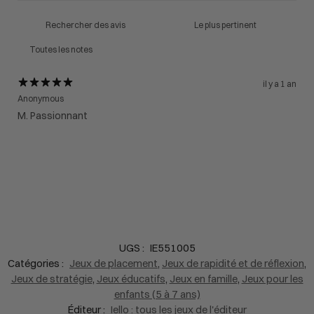
il y a 1 an
Anonymous
M. Passionnant
UGS :
IE551005
Catégories :
Jeux de placement
,
Jeux de rapidité et de réflexion
,
Jeux de stratégie
,
Jeux éducatifs
,
Jeux en famille
,
Jeux pour les
enfants (5 à 7 ans)
Éditeur :
Iello : tous les jeux de l'éditeur