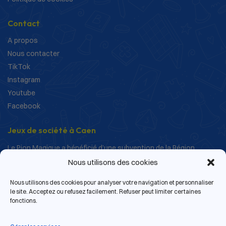
Contact
A propos
Nous contacter
TikTok
Instagram
Youtube
Facebook
Jeux de société à Caen
Le Pion Magique a bénéficié d’une subvention de la Région
Normandie dans le cadre de ses actions de structuration et de
Nous utilisons des cookies
développement.
Nous utilisons des cookies pour analyser votre navigation et personnaliser
le site. Acceptez ou refusez facilement. Refuser peut limiter certaines
fonctions.