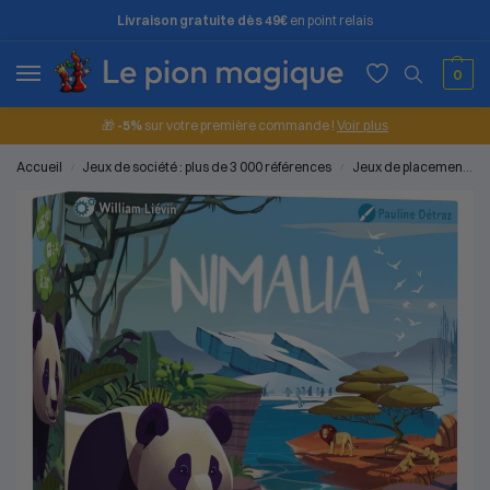
Livraison gratuite dès 49€
en point relais
0
🎁
-5%
sur votre première commande !
Voir plus
Accueil
Jeux de société : plus de 3 000 références
Jeux de placement
/
/