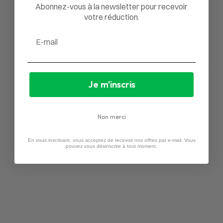
Abonnez-vous à la newsletter pour recevoir
votre réduction.
Poser une question
Email
Avis
Questions
0
0
Je m'inscris
Non merci
Aucun avis
En vous inscrivant, vous acceptez de recevoir nos offres par e-mail. Vous
pouvez vous désinscrire à tout moment.