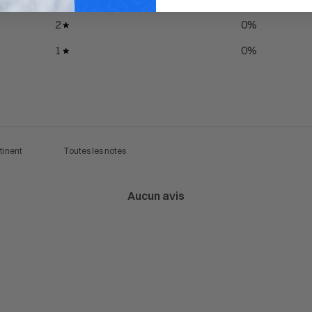
2
0
%
1
0
%
Aucun avis