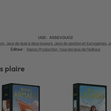
UGS :
ASSEVDUO2
ion
,
Jeux de duel à deux joueurs
,
Jeux de gestion et Eurogames
,
J
Éditeur :
Repos Production : tous les jeux de l'éditeur
s plaire