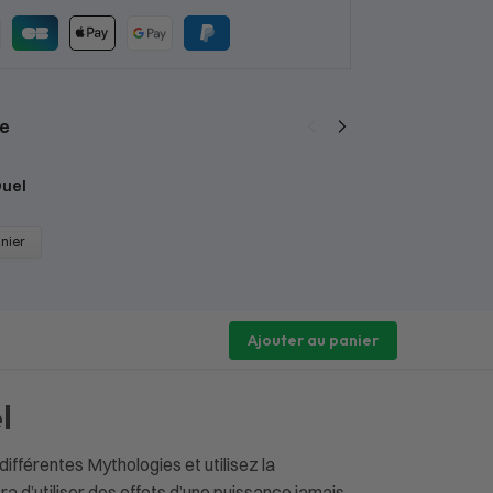
e
7
Duel
1
anier
Ajouter au panier
l
fférentes Mythologies et utilisez la
a d’utiliser des effets d’une puissance jamais