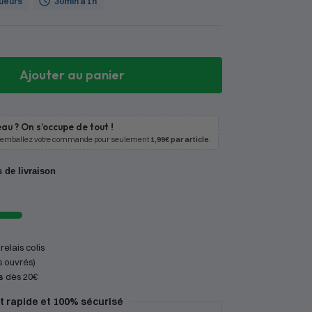
oueurs
30min à 1h
Ajouter au panier
au ? On s’occupe de tout !
 emballez votre commande pour seulement
1,99€ par article
.
s de livraison
relais colis
s ouvrés)
s
dès 20€
 rapide et 100% sécurisé