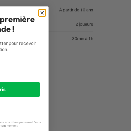
À partir de 10 ans
 première
2 joueurs
de !
30min à 1h
tter pour recevoir
ion.
ris
oir nos offres par e-mail. Vous
à tout moment.