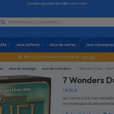
Livraison gratuite dès 49€
en point relais
iété
Jeux enfants
Jeux de cartes
Jeux classiques
🎁
-5%
sur votre première commande !
Voir plus
es
Jeux de stratégie
Jeux de civilisation
7 Wonders Duel – Pant
/
/
/
7 Wonders D
19,50
€
Nul n’entre ici s’il n’est merve
ce nouvel opus du désormais 