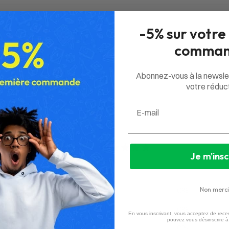
-5% sur votre
comman
Abonnez-vous à la newsle
votre réduct
Email
0
Je m'insc
/ 5
0 avis
5
0
%
Non merci
4
0
%
En vous inscrivant, vous acceptez de recev
pouvez vous désinscrire 
3
0
%