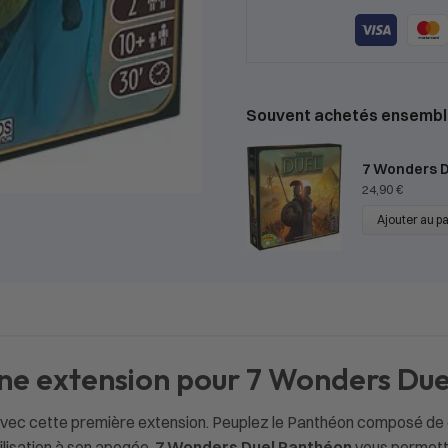
Souvent achetés ensembl
7 Wonders 
24,90
€
Ajouter au p
ne extension pour 7 Wonders Due
vec cette première extension. Peuplez le Panthéon composé de di
ilisation à son apogée.
7 Wonders Duel Panthéon
vous permettr