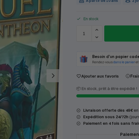
À partir de 10 ans
2 j
En stock
Besoin d'un papier cade
Rendez-vous
dans le panier
et
Ajouter aux favoris
Frai
📦 En stock, prêt à être expédié !
Livraison offerte dès 49 €
en 
Expédition
sous 24/72h
(jour
Paiement en 4 fois sans frai
Paiement