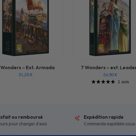
 Wonders – Ext. Armada
7 Wonders – ext. Leade
31,20
€
24,90
€
1 avis
isfait ou remboursé
Expédition rapide
ours pour changer d’avis
Commande expédiée sous