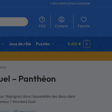
⭐️ Avis clients
|
Nous contacter
FAQ
Compte
Favoris
Jeux de rôle
Puzzles
0,00
€
0
héon
uel – Panthéon
illeux ! Rejoignez donc l’assemblée des dieux dans
fameux 7 Wonders Duel