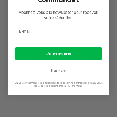
2
0
%
1
0
%
Abonnez-vous à la newsletter pour recevoir
votre réduction.
Poser une question
Email
Avis
Questions
0
0
Je m'inscris
Non merci
Aucun avis
En vous inscrivant, vous acceptez de recevoir nos offres par e-mail. Vous
pouvez vous désinscrire à tout moment.