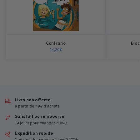
Contrario
Blac
14,20
€
Livraison offerte
à partir de 49 € d’achats
Satisfait ou remboursé
14 jours pour changer d’avis
Expédition rapide
Commande expédiée sous 24/72h