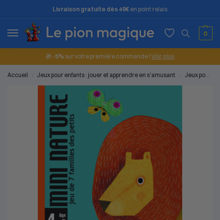
Livraison gratuite dès 49€
en point relais
0
🎁
-5%
sur votre première commande !
Voir plus
Accueil
Jeux pour enfants : jouer et apprendre en s'amusant
Jeux pour les petits (2 à 4 ans)
/
/