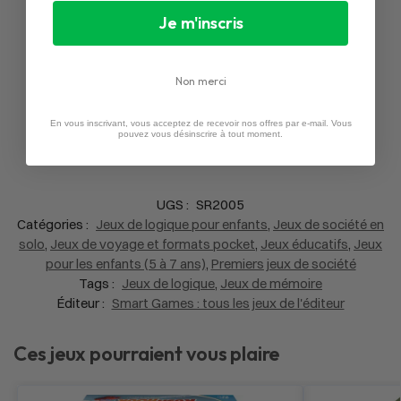
Je m'inscris
Non merci
En vous inscrivant, vous acceptez de recevoir nos offres par e-mail. Vous
pouvez vous désinscrire à tout moment.
UGS :
SR2005
Catégories :
Jeux de logique pour enfants
,
Jeux de société en
solo
,
Jeux de voyage et formats pocket
,
Jeux éducatifs
,
Jeux
pour les enfants (5 à 7 ans)
,
Premiers jeux de société
Tags :
Jeux de logique
,
Jeux de mémoire
Éditeur :
Smart Games : tous les jeux de l'éditeur
Ces jeux pourraient vous plaire