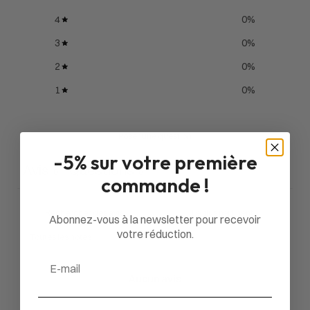
4
0
%
3
0
%
2
0
%
1
0
%
Poser une question
-5% sur votre première
Avis
Questions
0
0
commande !
Abonnez-vous à la newsletter pour recevoir
votre réduction.
Email
Aucun avis