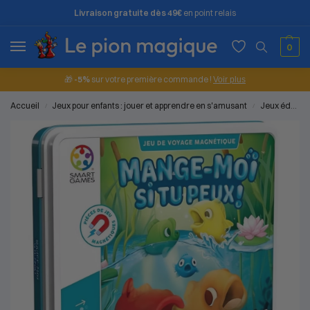
Livraison gratuite dès 49€
en point relais
0
🎁
-5%
sur votre première commande !
Voir plus
Accueil
Jeux pour enfants : jouer et apprendre en s'amusant
Jeux éducatifs
/
/