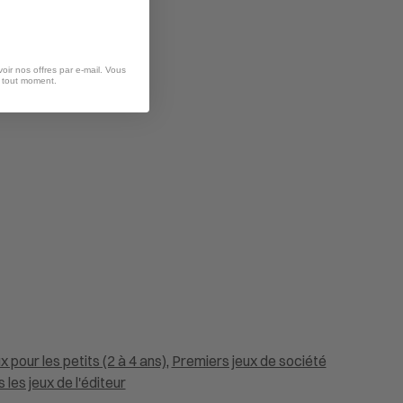
oir nos offres par e-mail. Vous
à tout moment.
x pour les petits (2 à 4 ans)
,
Premiers jeux de société
les jeux de l'éditeur