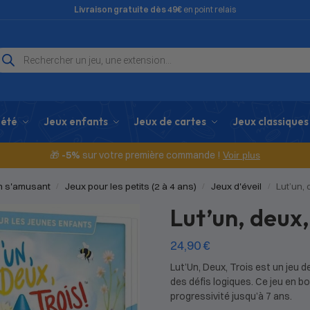
Livraison gratuite dès 49€
en point relais
iété
Jeux enfants
Jeux de cartes
Jeux classiques
🎁
-5%
sur votre première commande !
Voir plus
en s'amusant
Jeux pour les petits (2 à 4 ans)
Jeux d'éveil
Lut’un, 
/
/
/
Lut’un, deux,
24,90
€
Lut’Un, Deux, Trois est un jeu d
des défis logiques. Ce jeu en b
progressivité jusqu’à 7 ans.