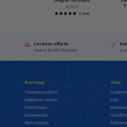
Gagne ton papa
Dé
T
36,50
€
2 avis
Livraison offerte
Sat
à partir de 49 € d’achats
14 j
Boutique
Aide
Tous les produits
Livraison
Meilleures ventes
FAQ
Promotions
Mentions
Nouveautés
Conditio
Mon compte
Politique