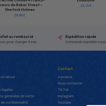
tective Conseil 4 Francs-
Ludanimo
ireurs de Baker Street –
33,70
€
Sherlock Holmes
56,86
€
isfait ou remboursé
Expédition rapide
ours pour changer d’avis
Commande expédiée sous
Contact
 et retour
A propos
Nous contacter
 légales
TikTok
ns générales de vente
Instagram
 de confidentialité
Youtube