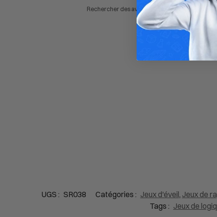
UGS :
SR038
Catégories :
Jeux d'éveil
,
Jeux de ra
Tags :
Jeux de logi