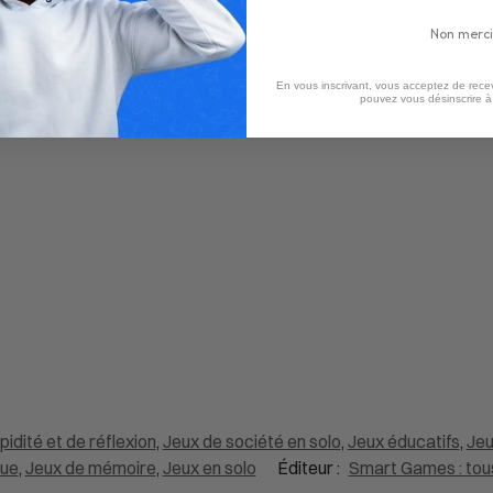
Non merci
En vous inscrivant, vous acceptez de recev
Aucun avis
pouvez vous désinscrire 
pidité et de réflexion
,
Jeux de société en solo
,
Jeux éducatifs
,
Jeu
que
,
Jeux de mémoire
,
Jeux en solo
Éditeur :
Smart Games : tous 