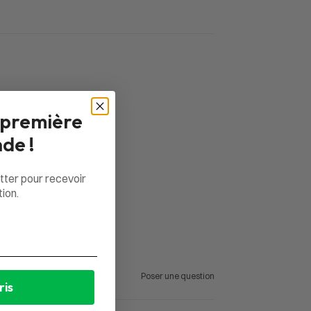
 première
de !
tter pour recevoir
ion.
Poser une question
ris