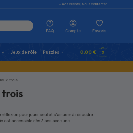
⭐️ Avis clients
|
Nous contacter
FAQ
Compte
Favoris
Jeux de rôle
Puzzles
0,00
€
0
deux, trois
 trois
e réflexion pour jouer seul et s’amuser à résoudre
ois est accessible dès 3 ans avec une