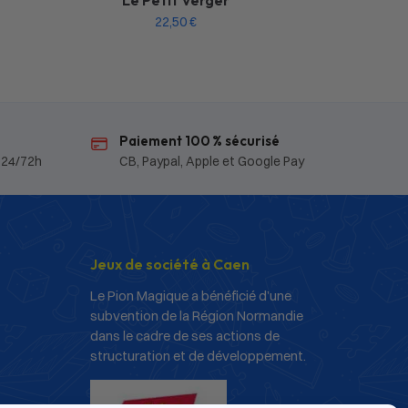
Le Petit Verger
22,50
€
Paiement 100 % sécurisé
 24/72h
CB, Paypal, Apple et Google Pay
Jeux de société à Caen
Le Pion Magique a bénéficié d’une
subvention de la Région Normandie
dans le cadre de ses actions de
structuration et de développement.