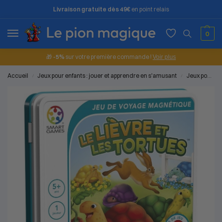
Livraison gratuite dès 49€
en point relais
0
🎁
-5%
sur votre première commande !
Voir plus
Accueil
Jeux pour enfants : jouer et apprendre en s'amusant
Jeux pour les petits (2 à 4 ans)
/
/