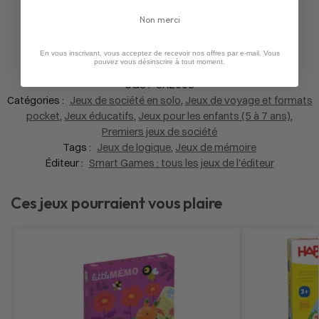
Non merci
En vous inscrivant, vous acceptez de recevoir nos offres par e-mail. Vous
pouvez vous désinscrire à tout moment.
UGS :
SR2003
Catégories :
Jeux de société en solo
,
Jeux de voyage et formats
pocket
,
Jeux éducatifs
,
Jeux pour les enfants (5 à 7 ans)
,
Premiers jeux de société
Tags :
Jeux de logique
,
Jeux de mémoire
Éditeur :
Smart Games : tous les jeux de l'éditeur
Ces jeux pourraient vous plaire