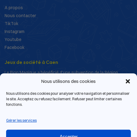
A propos
Nous contacter
TikTok
Instagram
Youtube
Facebook
Jeux de société à Caen
Le Pion Magique a bénéficié d’une subvention de la Région
Normandie dans le cadre de ses actions de structuration et de
Nous utilisons des cookies
développement.
Nous utilisons des cookies pour analyser votre navigation et personnaliser
le site. Acceptez ou refusez facilement. Refuser peut limiter certaines
fonctions.
Gérer les services
Accepter