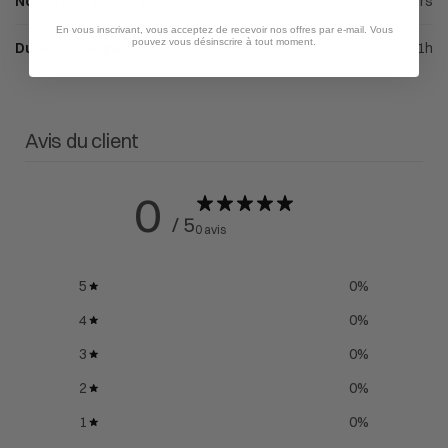
Nombre de joueurs
2 à 4 joueurs
En vous inscrivant, vous acceptez de recevoir nos offres par e-mail. Vous
pouvez vous désinscrire à tout moment.
Durée d'une partie
30min à 1h
Avis du client
0
/ 5
0 avis
5
0
%
4
0
%
3
0
%
2
0
%
1
0
%