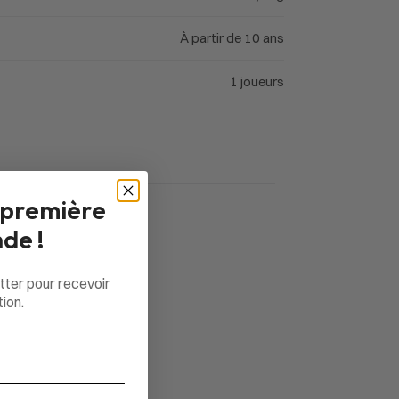
À partir de 10 ans
1 joueurs
 première
de !
tter pour recevoir
ion.