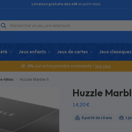
Livraison gratuite dès 49€
en point relais
iété
Jeux enfants
Jeux de cartes
Jeux classiques
🎁
-5%
sur votre première commande !
Voir plus
e-têtes
Huzzle Marble 5
/
Huzzle Marbl
14,20
€
À partir de 10 ans
1 j