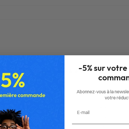
-5% sur votre
0
comman
/ 5
0 avis
Abonnez-vous à la newsle
5
0
%
votre réduct
4
0
%
Email
3
0
%
2
0
%