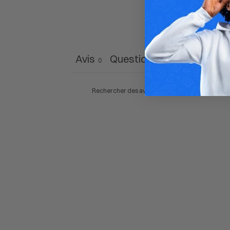
Avis
Questions
0
0