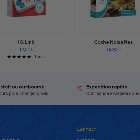
IQ Link
Cache Noisettes
12,51
€
18,90
€
1 avis
isfait ou remboursé
Expédition rapide
ours pour changer d’avis
Commande expédiée sous
Contact
 et retour
A propos