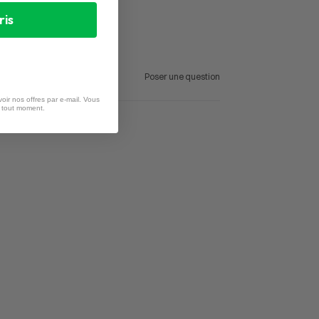
ris
Poser une question
oir nos offres par e-mail. Vous
à tout moment.