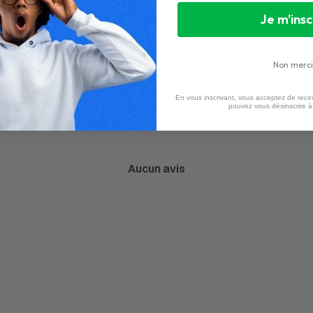
Je m'insc
1
0
%
Non merci
En vous inscrivant, vous acceptez de recev
pouvez vous désinscrire 
Aucun avis