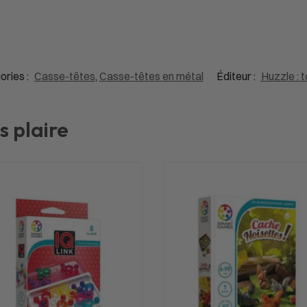
ories :
Casse-têtes
,
Casse-têtes en métal
Éditeur :
Huzzle : t
s plaire