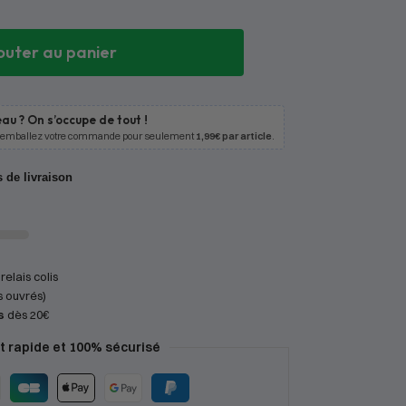
outer au panier
au ? On s’occupe de tout !
 emballez votre commande pour seulement
1,99€ par article
.
s de livraison
relais colis
s ouvrés)
s
dès 20€
 rapide et 100% sécurisé