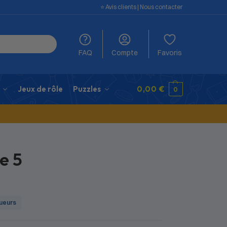
⭐️ Avis clients
|
Nous contacter
FAQ
Compte
Favoris
Jeux de rôle
Puzzles
0,00
€
0
e 5
oueurs