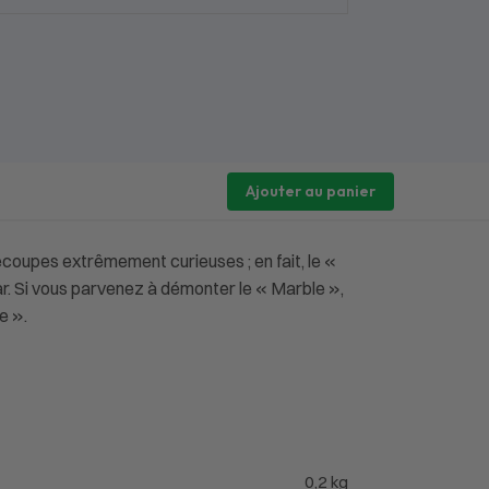
Ajouter au panier
découpes extrêmement curieuses ; en fait, le «
r. Si vous parvenez à démonter le « Marble »,
e ».
0,2 kg