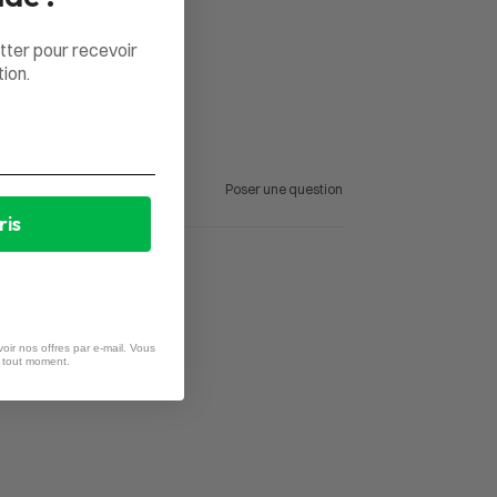
tter pour recevoir
ion.
Poser une question
ris
oir nos offres par e-mail. Vous
à tout moment.