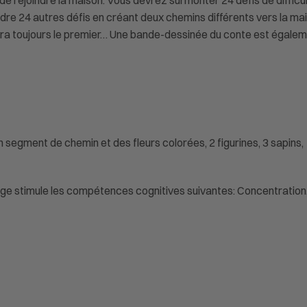
 de rejoindre la maison. Vous devrez surmonter 24 défis de difficu
re 24 autres défis en créant deux chemins différents vers la mais
vera toujours le premier… Une bande-dessinée du conte est égalemen
un segment de chemin et des fleurs colorées, 2 figurines, 3 sapins, 1
e stimule les compétences cognitives suivantes: Concentration, 