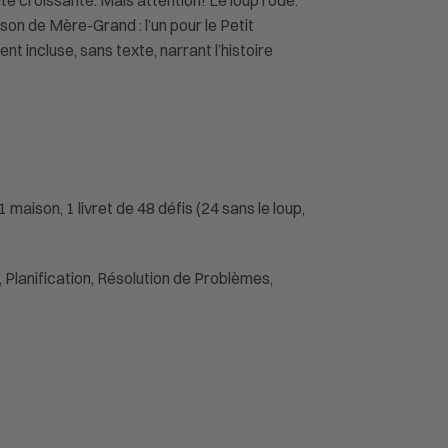
lté croissante. Mais attention! Le loup rode.
on de Mère-Grand : l’un pour le Petit
t incluse, sans texte, narrant l’histoire
 maison, 1 livret de 48 défis (24 sans le loup,
Planification, Résolution de Problèmes,