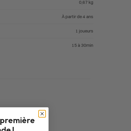
0,67 kg
À partir de 4 ans
1 joueurs
15 à 30min
 première
de !