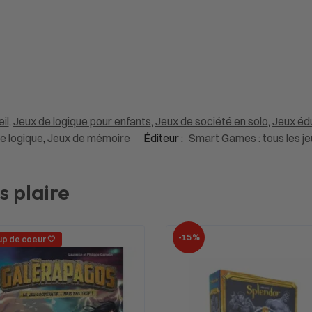
il
,
Jeux de logique pour enfants
,
Jeux de société en solo
,
Jeux éd
e logique
,
Jeux de mémoire
Éditeur :
Smart Games : tous les jeu
s plaire
-15%
p de coeur 🤍