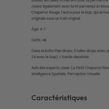
utilisez les tuiles «chemin» pour lui permettre
Jouez également avec lui et parvenez à résoud
Chaperon Rouge, l’autre pour le loup, qui arri
originale sous un trait original.
Âge: 4-7
Défis: 48
Dans la boîte Plan de jeu, 5 tuiles de jeu avec 
24 avec le loup), 1 bande dessinée
Avis des experts Jouer Le Petit Chaperon Roug
Intelligence Spatiale, Perception Visuelle
Caractéristiques