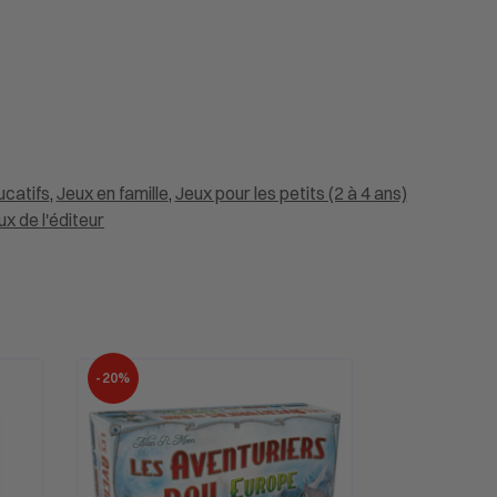
ucatifs
,
Jeux en famille
,
Jeux pour les petits (2 à 4 ans)
x de l'éditeur
-20%