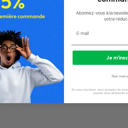
3
0
%
Abonnez-vous à la newsle
2
0
%
votre réduct
1
0
%
Email
Je m'insc
Non merci
Aucun avis
En vous inscrivant, vous acceptez de recev
pouvez vous désinscrire 