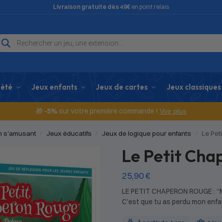
Livraison gratuite dès 49€
en point relais
iété
Jeux enfants
Jeux de cartes
Jeux classiques
🎁
-5%
sur votre première commande !
Voir plus
en s'amusant
Jeux éducatifs
Jeux de logique pour enfants
Le Pet
/
/
/
Le Petit Cha
25,90
€
LE PETIT CHAPERON ROUGE : “M
C’est que tu as perdu mon enfa