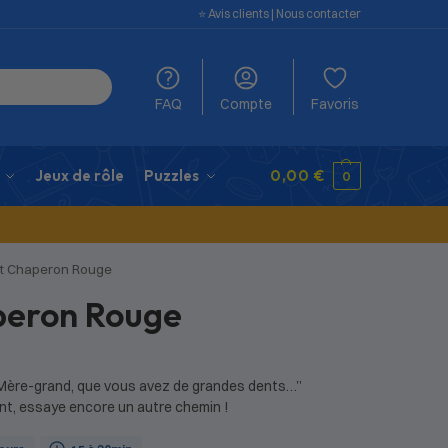
⭐️ Avis clients
|
Nous contacter
FAQ
Compte
Favoris
Jeux de rôle
Puzzles
0,00
€
0
it Chaperon Rouge
peron Rouge
ère-grand, que vous avez de grandes dents…”
nt, essaye encore un autre chemin !