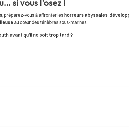
… si vous l’osez !
s
, préparez-vous à affronter les
horreurs abyssales
,
développ
lleuse
au cœur des ténèbres sous-marines.
h avant qu’il ne soit trop tard ?