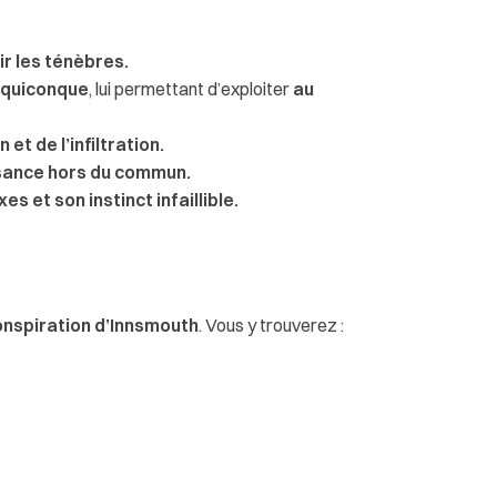
ir les ténèbres.
e quiconque
, lui permettant d’exploiter
au
et de l’infiltration.
isance hors du commun.
s et son instinct infaillible.
onspiration d’Innsmouth
. Vous y trouverez :