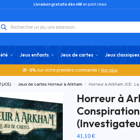
Livraison gratuite dès 49€
en point relais
iété
Jeux enfants
Jeux de cartes
Jeux classiques
🎁
-5%
sur votre première commande !
Voir plus
 (JCE)
Jeux de cartes Horreur à Arkham
Horreur à Arkham JCE : La
/
/
Horreur à Ar
Conspiration
(Investigateu
41,10
€