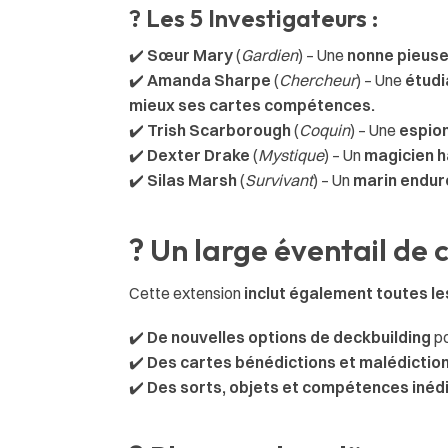
? Les 5 Investigateurs :
✔️
Sœur Mary
(
Gardien
) – Une
nonne pieus
✔️
Amanda Sharpe
(
Chercheur
) – Une
étudi
mieux ses cartes compétences.
✔️
Trish Scarborough
(
Coquin
) – Une
espio
✔️
Dexter Drake
(
Mystique
) – Un
magicien h
✔️
Silas Marsh
(
Survivant
) – Un
marin endur
? Un large éventail de 
Cette extension
inclut également toutes l
✔️
De nouvelles options de deckbuilding
po
✔️
Des cartes bénédictions et malédictio
✔️
Des sorts, objets et compétences inéd