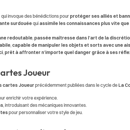
e
qui invoque des bénédictions pour
protéger ses alliés et bann
ante surdouée
qui
assimile les connaissances plus vite qu
nne redoutable
,
passée maîtresse dans l’art de la discrétion 
abile
,
capable de manipuler les objets et sorts avec une a
ci
,
prêt à affronter n’importe quel danger grâce à ses réflexe
cartes Joueur
es cartes Joueur
précédemment publiées dans le cycle de
La C
ur enrichir votre expérience.
ns
, introduisant des mécaniques innovantes.
ites
pour personnaliser votre style de jeu.