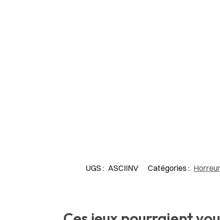
UGS :
ASCIINV
Catégories :
Horreu
Ces jeux pourraient vou