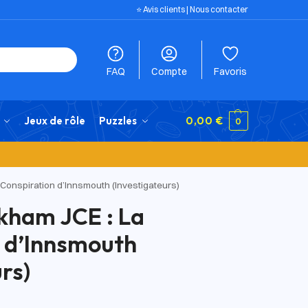
⭐️ Avis clients
|
Nous contacter
FAQ
Compte
Favoris
Jeux de rôle
Puzzles
0,00
€
0
 Conspiration d’Innsmouth (Investigateurs)
kham JCE : La
 d’Innsmouth
rs)