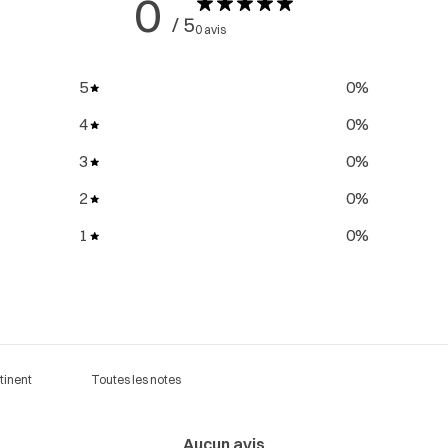
0
/ 5
0 avis
5
0
%
4
0
%
3
0
%
2
0
%
1
0
%
Aucun avis