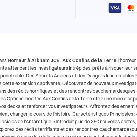
Dans
Horreur à Arkham JCE : Aux Confins de la Terre
, l’horre
nts attendent les Investigateurs intrépides, prêts à risquer leur s
pénétrable. Des Secrets Anciens et des Dangers Innommables Ex
s cette extension captivante. Découvrez de nouveaux Investig
dans des récits horrifiques et des rencontres cauchemardesques q
s Options Inédites Aux Confins de la Terre offre une mine d’or po
vos decks et renforcer vos Investigateurs. Affrontez des ennemi
nt changer le cours de l’histoire. Caractéristiques Principales : 
laciales de l’Antarctique. • Introduit plus de 250 nouvelles carte
 Explorez des récits terrifiants et des rencontres cauchemardes
géniosité dans des défis mortels qui pourraient changer le destin