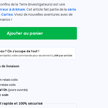
nfins de la Terre (Investigateurs) est une
orreur à Arkham
. Cet article fait partie de la
série
e Cartes
. Vivez de nouvelles aventures avec de
narios !
Ajouter au panier
au ? On s’occupe de tout !
 emballez votre commande pour seulement
1,99€ par article
.
s de livraison
 relais colis
relais colis
4/72h
(jours ouvrés)
c soin
 rapide et 100% sécurisé