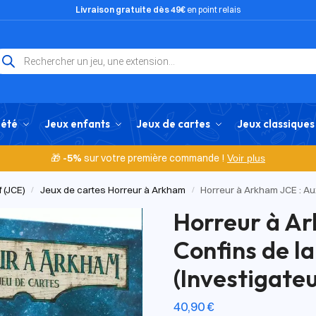
Livraison gratuite dès 49€
en point relais
iété
Jeux enfants
Jeux de cartes
Jeux classiques
🎁
-5%
sur votre première commande !
Voir plus
 (JCE)
Jeux de cartes Horreur à Arkham
Horreur à Arkham JCE : Aux
/
/
Horreur à Ar
Confins de la
(Investigateu
40,90
€