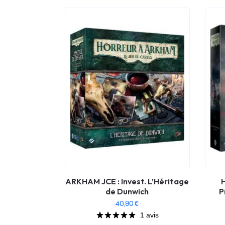
ARKHAM JCE : Invest. L’Héritage
H
de Dunwich
P
40,90
€
1 avis