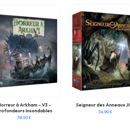
orreur à Arkham – V3 –
Seigneur des Anneaux J
rofondeurs Insondables
54,90
€
58,50
€