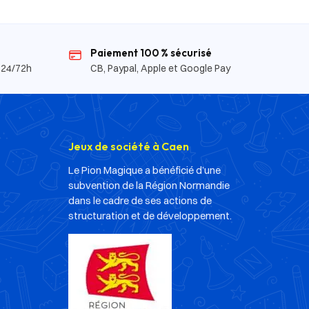
Paiement 100 % sécurisé
 24/72h
CB, Paypal, Apple et Google Pay
Jeux de société à Caen
Le Pion Magique a bénéficié d’une
subvention de la Région Normandie
dans le cadre de ses actions de
structuration et de développement.