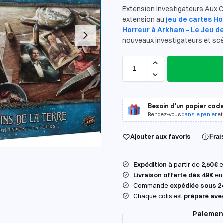
Extension Investigateurs Aux Co
extension au
jeu de cartes H
Horreur à Arkham – Le Jeu d
nouveaux investigateurs et scé
Besoin d'un papier cade
Rendez-vous
dans le panier
et
Ajouter aux favoris
Frai
Expédition
à partir de
2,50 €
en
Livraison offerte dès 49 €
en 
Commande
expédiée sous 2
Chaque colis est
préparé ave
Paiement