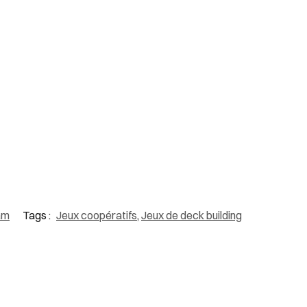
am
Tags :
Jeux coopératifs
,
Jeux de deck building