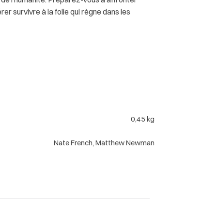
er survivre à la folie qui règne dans les
0,45 kg
Nate French, Matthew Newman