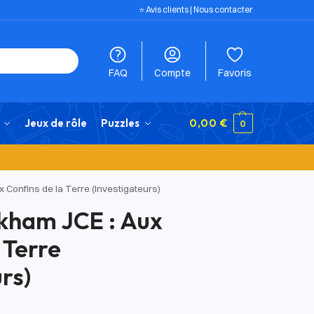
⭐️ Avis clients
|
Nous contacter
FAQ
Compte
Favoris
Jeux de rôle
Puzzles
0,00
€
0
 Confins de la Terre (Investigateurs)
kham JCE : Aux
 Terre
rs)