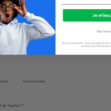
100
5
%
Je m'insc
4
0
%
3
0
%
Non merci
2
0
%
En vous inscrivant, vous acceptez de recev
1
0
%
pouvez vous désinscrire 
t de "hipster" ?