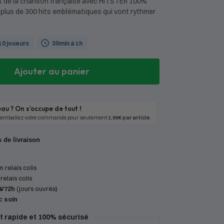
nt de la chanson française avec HITSTER 100%
plus de 300 hits emblématiques qui vont rythmer
 10 joueurs
30min à 1h
Ajouter au panier
au ? On s’occupe de tout !
 emballez votre commande pour seulement
1,99€ par article
.
s de livraison
 relais colis
relais colis
4/72h
(jours ouvrés)
c soin
 rapide et 100% sécurisé