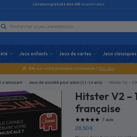
Livraison gratuite dès 49€
en point relais
iété
Jeux enfants
Jeux de cartes
Jeux classiques
🎁
-5%
sur votre première commande !
Voir plus
en s'amusant
Jeux de société pour ados (11-14 ans)
Hitster V2 – 
/
/
Hitster V2 –
française
7 avis
28,50
€