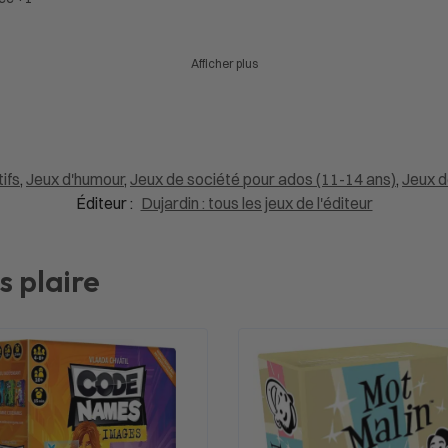
Afficher plus
tifs
,
Jeux d'humour
,
Jeux de société pour ados (11-14 ans)
,
Jeux d
Éditeur :
Dujardin : tous les jeux de l'éditeur
s plaire