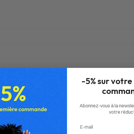
-5% sur votre
comman
Abonnez-vous à la newsle
5
votre réduct
/ 5
7 avis
Email