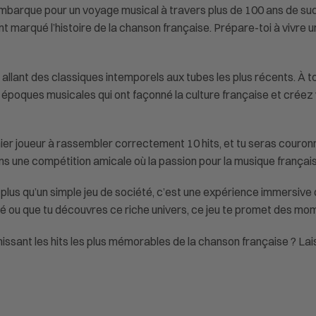
embarque pour un voyage musical à travers plus de 100 ans de s
nt marqué l’histoire de la chanson française. Prépare-toi à vivre u
allant des classiques intemporels aux tubes les plus récents. À tou
 époques musicales qui ont façonné la culture française et crée
remier joueur à rassembler correctement 10 hits, et tu seras cour
ns une compétition amicale où la passion pour la musique française
s qu’un simple jeu de société, c’est une expérience immersive qu
 ou que tu découvres ce riche univers, ce jeu te promet des mome
nissant les hits les plus mémorables de la chanson française ? Lai