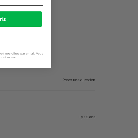
ris
oir nos offres par e-mail. Vous
à tout moment.
Poser une question
il y a 2 ans