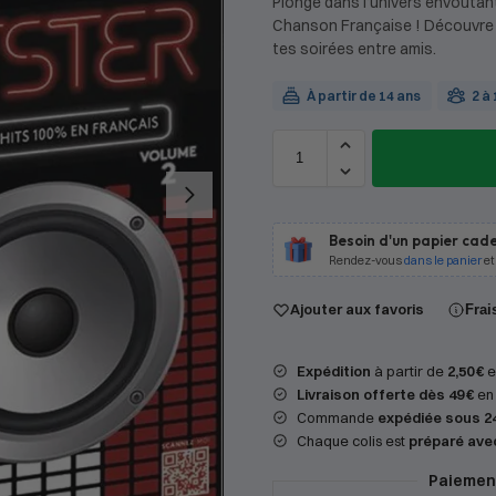
Plonge dans l’univers envoûta
Chanson Française ! Découvre 
tes soirées entre amis.
À partir de 14 ans
2 à
Besoin d'un papier cade
Rendez-vous
dans le panier
et
Ajouter aux favoris
Frai
Expédition
à partir de
2,50 €
en
Livraison offerte dès 49 €
en 
Commande
expédiée sous 2
Chaque colis est
préparé ave
Paiement