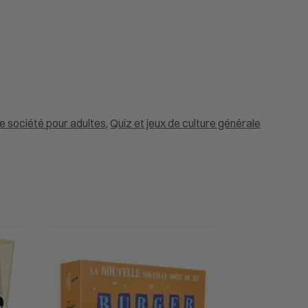
e société pour adultes
,
Quiz et jeux de culture générale