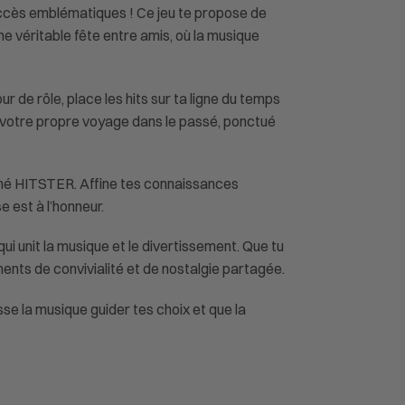
uccès emblématiques ! Ce jeu te propose de
ne véritable fête entre amis, où la musique
r de rôle, place les hits sur ta ligne du temps
z votre propre voyage dans le passé, ponctué
onné HITSTER. Affine tes connaissances
 est à l’honneur.
i unit la musique et le divertissement. Que tu
nts de convivialité et de nostalgie partagée.
sse la musique guider tes choix et que la