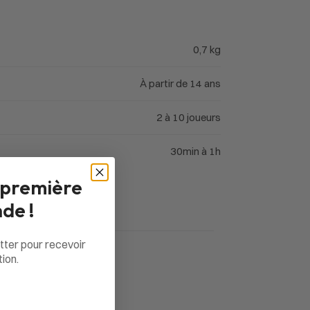
0,7 kg
À partir de 14 ans
2 à 10 joueurs
30min à 1h
 première
de !
tter pour recevoir
ion.