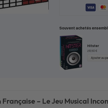
Souvent achetés ensembl
Hitster
28,50
€
Ajouter au p
Française – Le Jeu Musical Inco