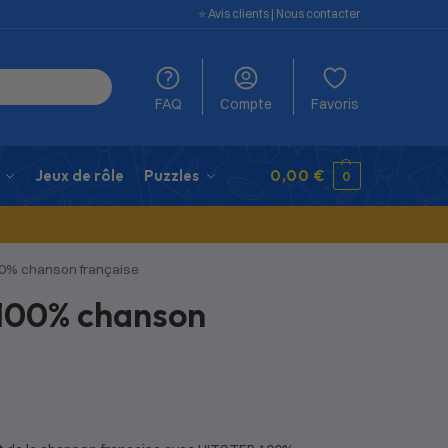
⭐️ Avis clients
|
Nous contacter
FAQ
Compte
Favoris
Jeux de rôle
Puzzles
0,00
€
0
100% chanson française
 100% chanson