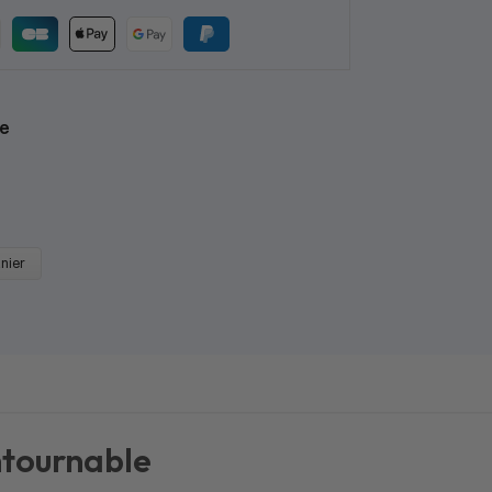
e
anier
ntournable