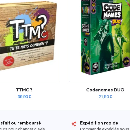
TTMC ?
Codenames DUO
39,90
€
21,50
€
isfait ou remboursé
Expédition rapide
ours pour changer d’avis
Commande expédiée sous