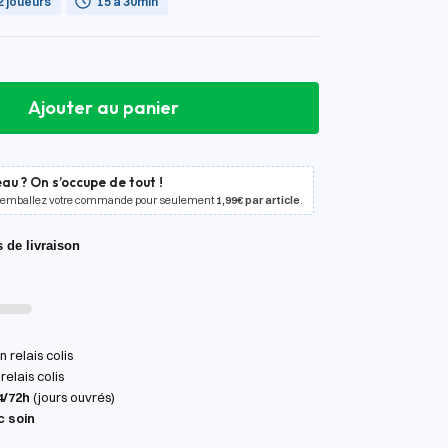
2 joueurs
15 à 30min
Ajouter au panier
au ? On s’occupe de tout !
 emballez votre commande pour seulement
1,99€ par article
.
s de livraison
 relais colis
relais colis
4/72h
(jours ouvrés)
c soin