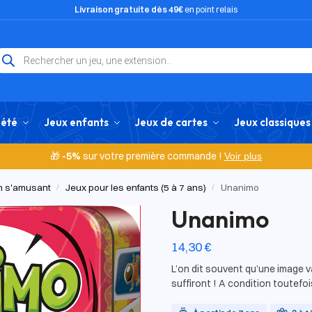
Livraison gratuite dès 49€
en point relais
iété
Jeux enfants
Jeux de cartes
Jeux classiques
🎁
-5%
sur votre première commande !
Voir plus
en s'amusant
Jeux pour les enfants (5 à 7 ans)
Unanimo
/
/
Unanimo
14,30
€
L’on dit souvent qu’une image v
suffiront ! A condition toutefo