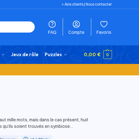
⭐️ Avis clients
|
Nous contacter
FAQ
Compte
Favoris
Jeux de rôle
Puzzles
0,00
€
0
aut mille mots, mais dans le cas présent, huit
is qu’ils soient trouvés en symbiose…