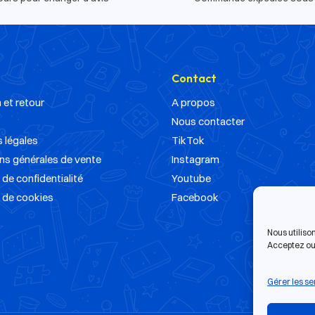
Contact
 et retour
A propos
Nous contacter
 légales
TikTok
ns générales de vente
Instagram
 de confidentialité
Youtube
e de cookies
Facebook
Nous utiliso
Acceptez ou 
Gérer les se