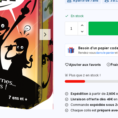
À partir de 7 ans
3 à 1
En stock
Besoin d'un papier cade
Rendez-vous
dans le panier
et
Ajouter aux favoris
Frai
🚨 Plus que 2 en stock !
Expédition
à partir de
2,50 €
en
Livraison offerte dès 49 €
en 
Commande
expédiée sous 2
Chaque colis est
préparé ave