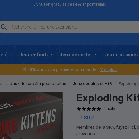
Livraison gratuite dès 49€
en point relais
iété
Jeux enfants
Jeux de cartes
Jeux classiques
🎁
-5%
sur votre première commande !
Voir plus
es
Jeux de société pour adultes
Jeux coquins et +18
Exploding
/
/
/
Exploding K
1 avis
17,80
€
Membres de la SPA, fuyez ! Ici, 
prévenus.