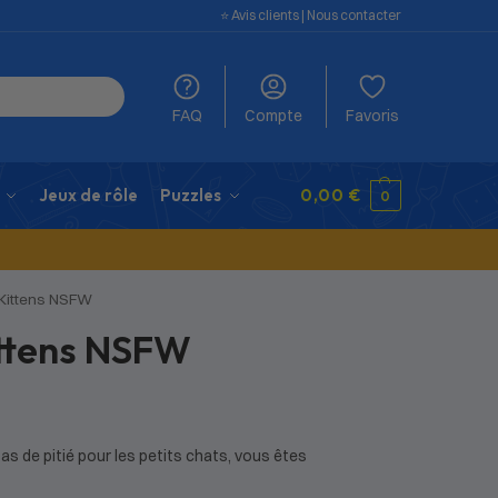
⭐️ Avis clients
|
Nous contacter
FAQ
Compte
Favoris
Jeux de rôle
Puzzles
0,00
€
0
 Kittens NSFW
ittens NSFW
pas de pitié pour les petits chats, vous êtes