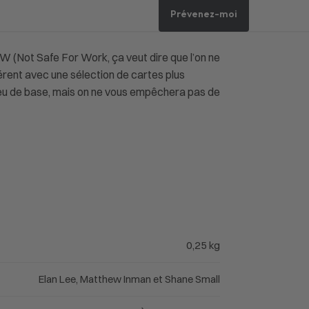
Prévenez-moi
FW (Not Safe For Work, ça veut dire que l’on ne
férent avec une sélection de cartes plus
 jeu de base, mais on ne vous empêchera pas de
0,25 kg
Elan Lee, Matthew Inman et Shane Small