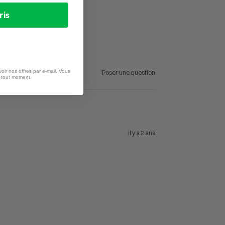
ris
oir nos offres par e-mail. Vous
Poser une question
à tout moment.
il y a 2 ans