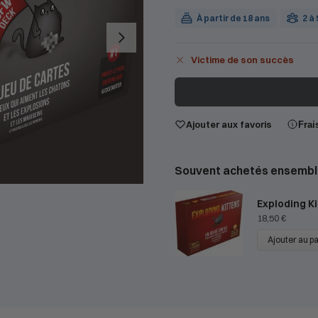
À partir de 18 ans
2 à
Victime de son succès
Ajouter aux favoris
Frai
Souvent achetés ensembl
Exploding K
18,50
€
Ajouter au p