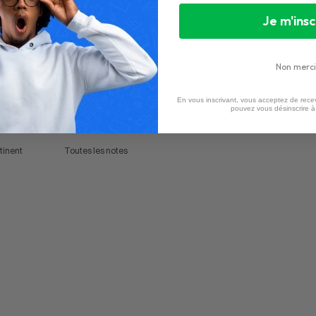
Je m'insc
2
0
%
1
0
%
Non merci
En vous inscrivant, vous acceptez de recev
pouvez vous désinscrire 