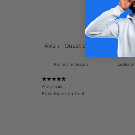
Avis
Questions
1
0
Anonymous
Exploding kitten. Cool