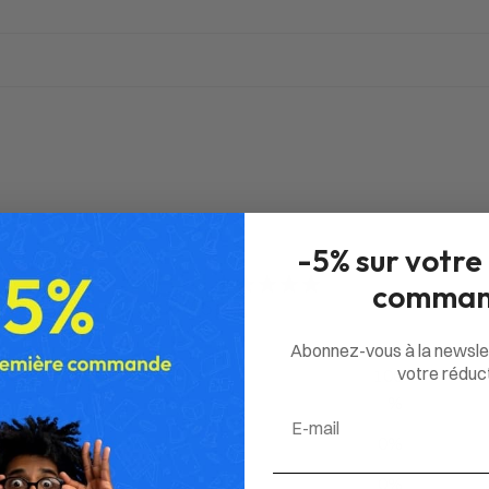
-5% sur votre
5
comman
/ 5
1 avis
Abonnez-vous à la newsle
votre réduct
100
5
%
Email
4
0
%
3
0
%