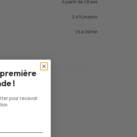
À partir de 18 ans
2 à 5 joueurs
15 à 30min
 première
de !
tter pour recevoir
ion.