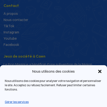
Contact
A propos
Nous contacter
TikTok
Instagram
Youtube
Facebook
Jeux de société à Caen
Le Pion Magique a bénéficié d’une subvention de la Région
Normandie dans le cadre de ses actions de structuration et de
Nous utilisons des cookies
développement.
Nous utilisons des cookies pour analyser votre navigation et personnaliser
le site. Acceptez ou refusez facilement. Refuser peut limiter certaines
fonctions.
Gérer les services