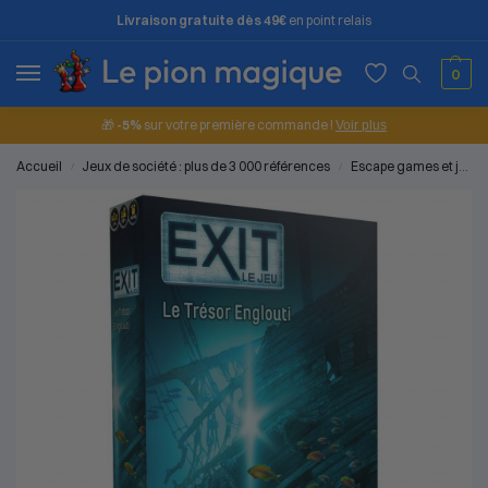
Livraison gratuite dès 49€
en point relais
0
🎁
-5%
sur votre première commande !
Voir plus
Accueil
Jeux de société : plus de 3 000 références
Escape games et jeux d'enquête
/
/