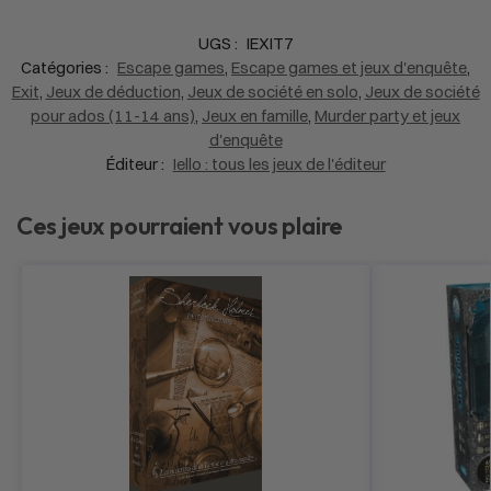
UGS :
IEXIT7
Catégories :
Escape games
,
Escape games et jeux d'enquête
,
Exit
,
Jeux de déduction
,
Jeux de société en solo
,
Jeux de société
pour ados (11-14 ans)
,
Jeux en famille
,
Murder party et jeux
d'enquête
Éditeur :
Iello : tous les jeux de l'éditeur
Ces jeux pourraient vous plaire