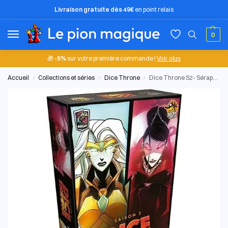
Livraison gratuite dès 49€
en point relais
0
🎁
-5%
sur votre première commande !
Voir plus
Accueil
Collections et séries
Dice Throne
Dice Throne S2- Séraphine vs Reine Vampire
/
/
/