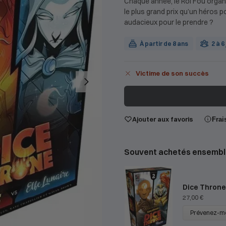
Chaque année, le Roi Fou orga
le plus grand prix qu’un héros 
audacieux pour le prendre ?
À partir de 8 ans
2 à 6
Victime de son succès
Ajouter aux favoris
Frai
Souvent achetés ensembl
Dice Throne
27,00
€
Prévenez-m