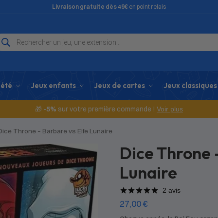
Livraison gratuite dès 49€
en point relais
iété
Jeux enfants
Jeux de cartes
Jeux classiques
🎁
-5%
sur votre première commande !
Voir plus
Dice Throne – Barbare vs Elfe Lunaire
Dice Throne 
Lunaire
2 avis
27,00
€