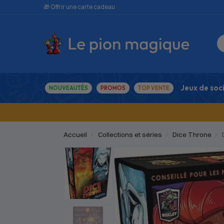
🎁 Offrir une carte cadeau
Jeux de soc
NOUVEAUTÉS
PROMOS
TOP VENTE
Accueil
Collections et séries
Dice Throne
/
/
/