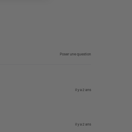
Poser une question
il y a 2 ans
il y a 2 ans