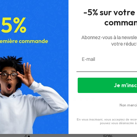
-5% sur votre
comman
Abonnez-vous à la newsle
votre réduct
Email
Je m'insc
4,5
/ 5
Non merci
2 avis
En vous inscrivant, vous acceptez de recev
pouvez vous désinscrire 
5
50
%
4
50
%