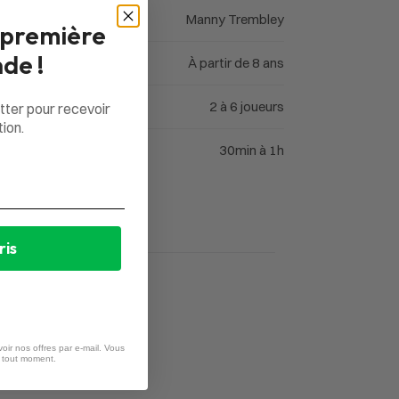
Manny Trembley
 première
de !
À partir de 8 ans
2 à 6 joueurs
tter pour recevoir
ion.
30min à 1h
ris
oir nos offres par e-mail. Vous
à tout moment.