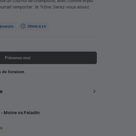
nise un tournoi de champions, avec comme enjeu
pourrait remporter : le Trône. Serez-vous assez
 joueurs
30min à 1h
Prévenez-moi
s de livraison
e
 - Moine vs Paladin
D
2
oi