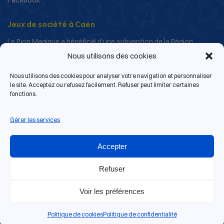
Facebook
Jeux de société à Caen
Le Pion Magique a bénéficié d’une subvention de la Région
Normandie dans le cadre de ses actions de structuration et de
Nous utilisons des cookies
développement.
Nous utilisons des cookies pour analyser votre navigation et personnaliser
le site. Acceptez ou refusez facilement. Refuser peut limiter certaines
fonctions.
Gérer les services
Accepter
Refuser
Voir les préférences
13 rue de Bras, 14000 Caen
© 2026 Le Pion Magique | Tous droits réservés.
Politique de cookies
Politique de confidentialité
Site web réalisé par
Antoine Gouin
.