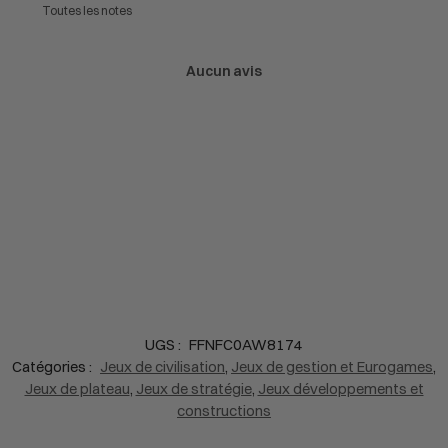
Aucun avis
UGS :
FFNFC0AW8174
Catégories :
Jeux de civilisation
,
Jeux de gestion et Eurogames
,
Jeux de plateau
,
Jeux de stratégie
,
Jeux développements et
constructions