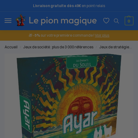
Livraison gratuite dès 49€
en point relais
0
🎁
-5%
sur votre première commande !
Voir plus
Accueil
Jeux de société : plus de 3 000 références
Jeux de stratégie
Je
/
/