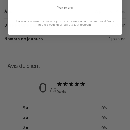
Non merci
Âge
À partir de 8 ans
En vous inscrivant, vous acceptez de recevoir nos offres par e-mail. Vous
Durée d'une partie
15 à 30min
pouvez vous désinscrire à tout moment.
Nombre de joueurs
2 joueurs
Avis du client
0
/ 5
0 avis
5
0
%
4
0
%
3
0
%