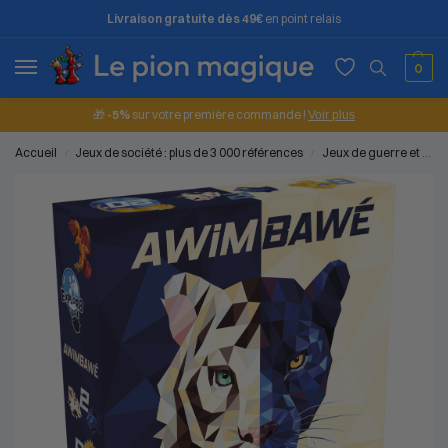
Livraison gratuite dès 49€
en point relais
0
🎁
-5%
sur votre première commande !
Voir plus
Accueil
Jeux de société : plus de 3 000 références
Jeux de guerre et d'affrontement
/
/