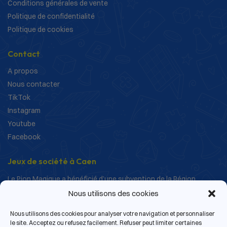
Conditions générales de vente
Politique de confidentialité
Politique de cookies
Contact
A propos
Nous contacter
TikTok
Instagram
Youtube
Facebook
Jeux de société à Caen
Le Pion Magique a bénéficié d’une subvention de la Région
Normandie dans le cadre de ses actions de structuration et de
Nous utilisons des cookies
développement.
Nous utilisons des cookies pour analyser votre navigation et personnaliser
le site. Acceptez ou refusez facilement. Refuser peut limiter certaines