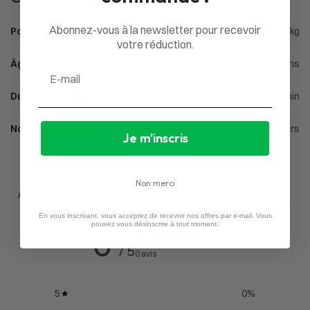
Abonnez-vous à la newsletter pour recevoir
Poids
1,200 kg
votre réduction.
Âge
À partir de 5 ans
Email
Durée d'une partie
15 à 30min
Nombre de joueurs
2 à 4 joueurs
Je m'inscris
Non merci
Avis du client
En vous inscrivant, vous acceptez de recevoir nos offres par e-mail. Vous
pouvez vous désinscrire à tout moment.
0
/ 5
0 avis
5
0
%