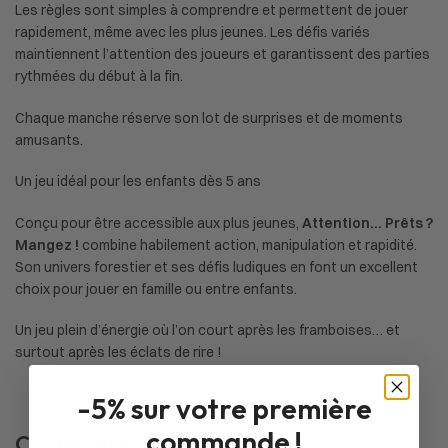
Les règles sont simples à comprendre et permettent de jouer
rapidement, même avec les plus jeunes. Les défis variés
maintiennent l’attention des joueurs et garantissent des parties
rythmées du début à la fin.
Chaque manche réserve son lot de surprises et de moments
amusants.
Un jeu idéal pour les enfants dès 5 ans
Conçu pour être accessible aux plus jeunes,
Attention… Prêts ?
Mangez !
combine habilement action, manipulation et rapidité.
Son univers forestier et ses défis ludiques en font un excellent
choix pour jouer en famille ou entre enfants.
Un jeu plein d’énergie où l’on court après les framboises… et
surtout après les éclats de rire !
-5% sur votre première
commande !
Caractéristiques