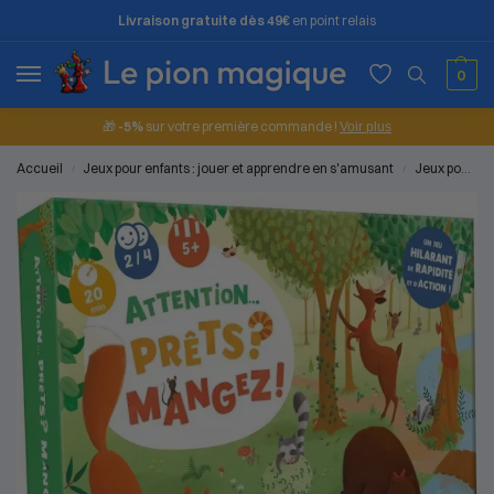
Livraison gratuite dès 49€
en point relais
0
🎁
-5%
sur votre première commande !
Voir plus
Accueil
Jeux pour enfants : jouer et apprendre en s'amusant
Jeux pour les enfants (5 à 7 ans)
/
/