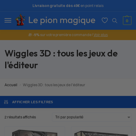
Livraison gratuite dès 49€
en point relais
0
🎁
-5%
sur votre première commande !
Voir plus
Wiggles 3D : tous les jeux de
l'éditeur
Accueil
Wiggles 3D : tous les jeux de l'éditeur
/
AFFICHER LES FILTRES
2 résultats affichés