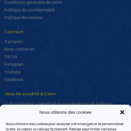
Conditions générales de vente
Politique de confidentialité
Politique de cookies
Contact
A propos
Nous contacter
TikTok
Instagram
Youtube
Facebook
Jeux de société à Caen
Le Pion Magique a bénéficié d’une subvention de la Région
Normandie dans le cadre de ses actions de structuration et de
Nous utilisons des cookies
développement.
Nous utilisons des cookies pour analyser votre navigation et personnaliser
le site. Acceptez ou refusez facilement. Refuser peut limiter certaines